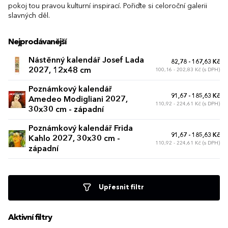
pokoj tou pravou kulturní inspirací. Pořiďte si celoroční galerii
slavných děl.
Nejprodávanější
Nástěnný kalendář Josef Lada
82,78 - 167,63 Kč
2027, 12x48 cm
100,16 - 202,83 Kč (s DPH)
Poznámkový kalendář
91,67 - 185,63 Kč
Amedeo Modigliani 2027,
110,92 - 224,61 Kč (s DPH)
30x30 cm - západní
Poznámkový kalendář Frida
91,67 - 185,63 Kč
Kahlo 2027, 30x30 cm -
110,92 - 224,61 Kč (s DPH)
západní
Upřesnit filtr
Aktivní filtry