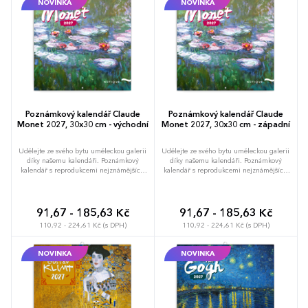
NOVINKA
NOVINKA
Poznámkový kalendář Claude
Poznámkový kalendář Claude
Monet 2027, 30x30 cm - východní
Monet 2027, 30x30 cm - západní
Udělejte ze svého bytu uměleckou galerii
Udělejte ze svého bytu uměleckou galerii
díky našemu kalendáři. Poznámkový
díky našemu kalendáři. Poznámkový
kalendář s reprodukcemi nejznámějších
kalendář s reprodukcemi nejznámějších
obrazů impresionistického malíře Clauda
obrazů impresionistického malíře Clauda
Moneta doplňuje šestijazyčné kalendárium
Moneta doplňuje šestijazyčné kalendárium
s prostorem pro vaše plány a poznámky.
s prostorem pro vaše plány a poznámky.
91,67 - 185,63 Kč
91,67 - 185,63 Kč
110,92 - 224,61 Kč (s DPH)
110,92 - 224,61 Kč (s DPH)
NOVINKA
NOVINKA