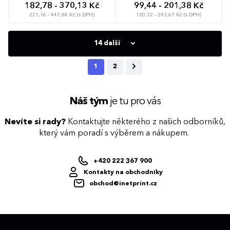
182,78 - 370,13 Kč
99,44 - 201,38 Kč
221,16 - 447,86 Kč (s DPH)
120,32 - 243,67 Kč (s DPH)
14 další
1
2
Náš tým
je tu pro vás
Nevíte si rady?
Kontaktujte některého z našich odborníků,
který vám poradí s výběrem a nákupem.
+420 222 367 900
Kontakty na obchodníky
obchod@inetprint.cz