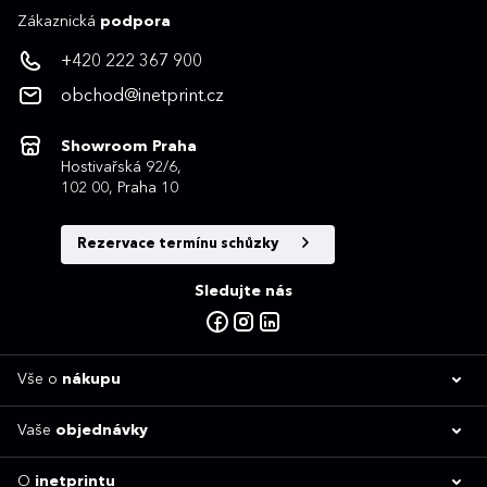
Zákaznická
podpora
+420 222 367 900
obchod@inetprint.cz
Showroom Praha
Hostivařská 92/6,
102 00, Praha 10
Rezervace termínu schůzky
Sledujte nás
Vše o
nákupu
Vaše
objednávky
O
inetprintu