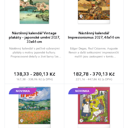
Nástěnný kalendář Vintage
Nástěnný kalendář
plakáty – japonské umění 2027,
Impresionismus 2027, 48x56 cm
33x46 cm
Nástěnný kalendář s pečlivě vybranými
Edgar Degas, Paul Cézanne, Auguste
plakáty s motivy japonské kultury.
Renoir a další světoznámí impresioničtí
Propracované detaily a živé barvy lze
malíři jsou zastoupeni v tomto
obdivovat na velkém formátu kalendáře s
velkoformátovém kalendáři s
vysokou gramáží papíru.
reprodukcemi jejich obrazů. Kalendář
obsahuje jednoduché univerzální
kalendárium a popisky k jednotlivým
138,33 - 280,13 Kč
182,78 - 370,13 Kč
obrazům ve čtyřech jazycích.
167,38 - 338,96 Kč (s DPH)
221,16 - 447,86 Kč (s DPH)
NOVINKA
NOVINKA