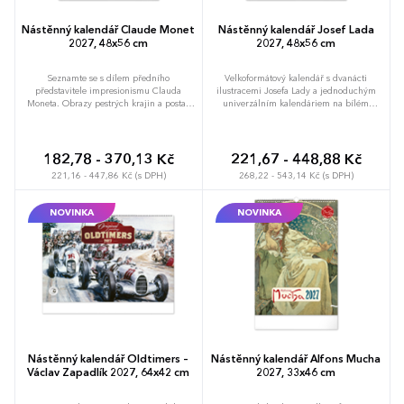
Nástěnný kalendář Claude Monet
Nástěnný kalendář Josef Lada
2027, 48x56 cm
2027, 48x56 cm
Seznamte se s dílem předního
Velkoformátový kalendář s dvanácti
představitele impresionismu Clauda
ilustracemi Josefa Lady a jednoduchým
Moneta. Obrazy pestrých krajin a postav
univerzálním kalendáriem na bílém
ožívají na velkém formátu kalendáře s
pozadí.
vysokou gramáží papíru.
182,78 - 370,13 Kč
221,67 - 448,88 Kč
221,16 - 447,86 Kč (s DPH)
268,22 - 543,14 Kč (s DPH)
NOVINKA
NOVINKA
Nástěnný kalendář Oldtimers –
Nástěnný kalendář Alfons Mucha
Václav Zapadlík 2027, 64x42 cm
2027, 33x46 cm