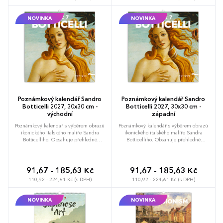
NOVINKA
NOVINKA
Poznámkový kalendář Sandro
Poznámkový kalendář Sandro
Botticelli 2027, 30x30 cm -
Botticelli 2027, 30x30 cm -
východní
západní
Poznámkový kalendář s výběrem obrazů
Poznámkový kalendář s výběrem obrazů
ikonického italského malíře Sandra
ikonického italského malíře Sandra
Botticelliho. Obsahuje přehledné
Botticelliho. Obsahuje přehledné
kalendárium od září 2026 do prosince
kalendárium od září 2026 do prosince
2027 v šesti jazycích, měsíční fáze,
2027 v šesti jazycích, měsíční fáze,
důležité svátky a prostor pro poznámky na
důležité svátky a prostor pro poznámky na
každý den.
každý den.
91,67 - 185,63 Kč
91,67 - 185,63 Kč
110,92 - 224,61 Kč (s DPH)
110,92 - 224,61 Kč (s DPH)
NOVINKA
NOVINKA