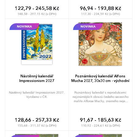
122,79 - 245,58 Kč
96,94 - 193,88 Kč
148,58 - 297,15 Kč (s DPH)
117,30 - 234,59 Kč (s DPH)
NOVINKA
NOVINKA
Nástěnný kalendář
Poznámkový kalendář Alfons
Impressionism 2027
Mucha 2027, 30x30 cm - východní
Nástěnný kalendář Impressionism 2027.
Poznámkový kalendář s reprodukcemi
Vyrobeno v ČR.
nejznámějších obrazů českého secesního
malíře Alfonse Muchy, známého nejen
svou tvorbou plakátů se Sarah
Bernhardtovou. Obsahuje přehledné
kalendárium od září 2026 do prosince
2027 v šesti jazycích, měsíční fáze,
128,66 - 257,33 Kč
91,67 - 185,63 Kč
důležité svátky a prostor pro poznámky na
155,68 - 311,37 Kč (s DPH)
110,92 - 224,61 Kč (s DPH)
každý den.