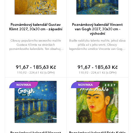
Poznámkový kalendář Gustav
Poznámkový kalendář Vincent
Klimt 2027, 30x30 cm - západní
van Gogh 2027, 30x30 cm -
východní
Obrazy populárního secesního malíře
Buďte nablízku talentu malíře, jehož sláva
Gustava Klimta na stránkách
přišla až s jeho smrtí. Obrazy
poznámkového kalendáře. Ten obsahuje
legendárního umělce Vincenta van Gogha
přehledné kalendárium od září 2026 do
na stránkách poznámkového kalendáře.
prosince 2027 v šesti jazycích, měsíční
Obsahuje přehledné kalendárium od září
fáze, důležité svátky a prostor pro
2026 do prosince 2027 v šesti jazycích,
poznámky na každý den.
měsíční fáze, důležité svátky a prostor pro
91,67 - 185,63 Kč
91,67 - 185,63 Kč
poznámky na každý den.
110,92 - 224,61 Kč (s DPH)
110,92 - 224,61 Kč (s DPH)
NOVINKA
NOVINKA