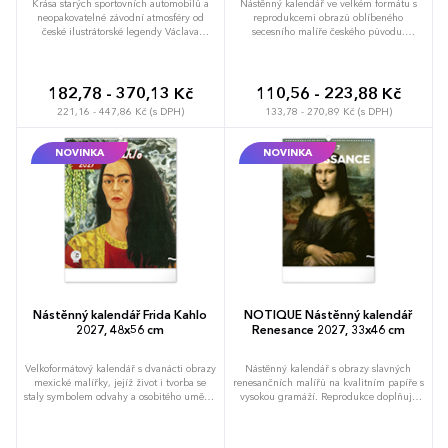
Krása starých sportovních automobilů a
Nástěnný kalendář ve velkém formátu s
neopakovatelné závodní atmosféry od
reprodukcemi obrazů oblíbeného
české ilustrátorské legendy Václava
secesního malíře českého původu.
Zapadlíka. Nástěnný kalendář v šířkovém
Reprodukce doplňuje vkusné univerzální
formátu je doplněn univerzálním
kalendárium s vyznačenými nedělemi a
kalendáriem se zvýrazněnými nedělemi.
popisky děl ve čtyřech jazycích (CZ, FR,
EN, DE).
182,78 - 370,13 Kč
110,56 - 223,88 Kč
221,16 - 447,86 Kč (s DPH)
133,78 - 270,89 Kč (s DPH)
NOVINKA
NOVINKA
Nástěnný kalendář Frida Kahlo
NOTIQUE Nástěnný kalendář
2027, 48x56 cm
Renesance 2027, 33x46 cm
Velkoformátový kalendář s dvanácti obrazy
Nástěnný kalendář s obrazy slavných
mexické malířky, jejíž život i tvorba se
renesančních malířů na kvalitním papíře s
staly symbolem odvahy a osobitého umění.
vysokou gramáží. Reprodukce doplňuje
Dílo Fridy Kahlo doplňuje jednoduché
vkusné univerzální kalendárium s
univerzální kalendárium na bílém pozadí.
vyznačenými nedělemi a popisky obrazů
ve čtyřech jazycích (CZ, SK, EN, DE).