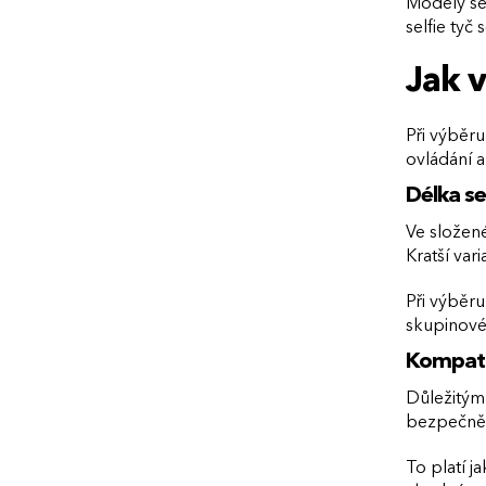
Modely se 
selfie tyč
Jak v
Při výběru
ovládání 
Délka se
Ve složené
Kratší var
Při výběru
skupinové
Kompatib
Důležitým 
bezpečně 
To platí j