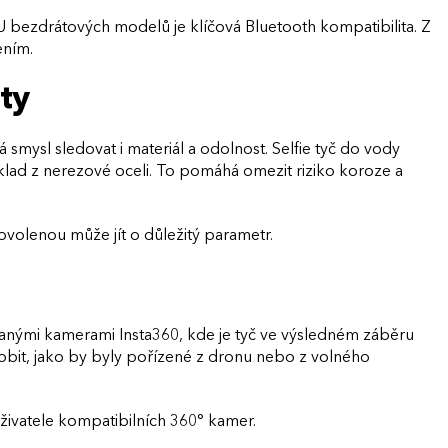
U bezdrátových modelů je klíčová Bluetooth kompatibilita. Z
ením.
nty
smysl sledovat i materiál a odolnost. Selfie tyč do vody
klad z nerezové oceli. To pomáhá omezit riziko koroze a
ovolenou může jít o důležitý parametr.
ybranými kamerami Insta360, kde je tyč ve výsledném záběru
bit, jako by byly pořízené z dronu nebo z volného
uživatele kompatibilních 360° kamer.