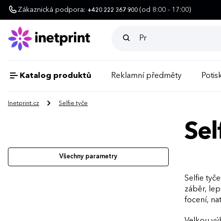
Zákaznická podpora:
(od 8:00 - 17:00)
+420 222 367 900
Katalog produktů
Reklamní předměty
Potisk
Inetprint.cz
Selfie tyče
Sel
Všechny parametry
Selfie tyč
záběr, lep
focení, na
Velkou vý