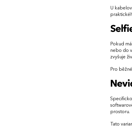
U kabelový
praktickéh
Selfi
Pokud má b
nebo do vl
zvyšuje ži
Pro běžné 
Nevid
Specificko
softwarov
prostoru.
Tato varia