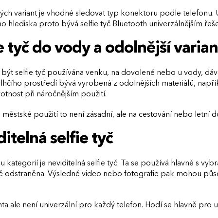
ch variant je vhodné sledovat typ konektoru podle telefonu. 
o hlediska proto bývá selfie tyč Bluetooth univerzálnějším řeš
e tyč do vody a odolnější varia
ýt selfie tyč používána venku, na dovolené nebo u vody, dává 
hčího prostředí bývá vyrobená z odolnějších materiálů, napří
votnost při náročnějším použití.
městské použití to není zásadní, ale na cestování nebo letní d
itelná selfie tyč
u kategorií je neviditelná selfie tyč. Ta se používá hlavně s v
ě odstraněna. Výsledné video nebo fotografie pak mohou půso
nta ale není univerzální pro každý telefon. Hodí se hlavně pro 