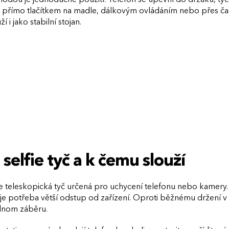
t přímo tlačítkem na madle, dálkovým ovládáním nebo přes časovač
í i jako stabilní stojan.
 selfie tyč a k čemu slouží
 je teleskopická tyč určená pro uchycení telefonu nebo kamery.
 je potřeba větší odstup od zařízení. Oproti běžnému držení v ru
dnom záběru.