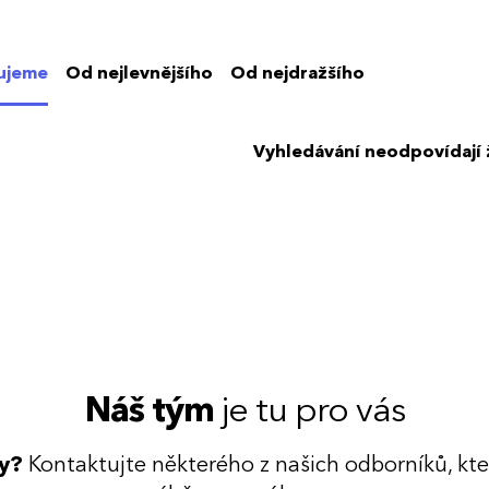
ujeme
Od nejlevnějšího
Od nejdražšího
Vyhledávání neodpovídají
Náš tým
je tu pro vás
dy?
Kontaktujte některého z našich odborníků, kt