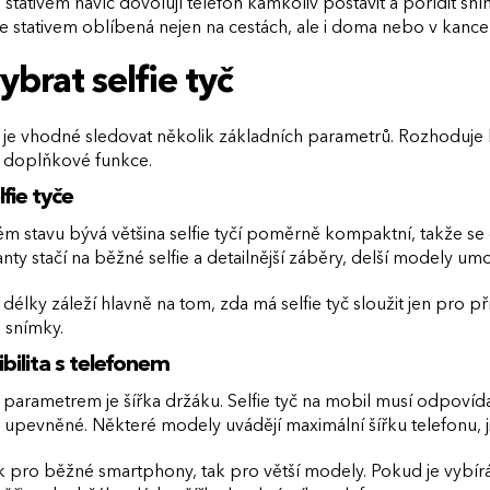
stativem navíc dovolují telefon kamkoliv postavit a pořídit sn
 se stativem oblíbená nejen na cestách, ale i doma nebo v kancel
ybrat selfie tyč
 je vhodné sledovat několik základních parametrů. Rozhoduje hl
a doplňkové funkce.
lfie tyče
m stavu bývá většina selfie tyčí poměrně kompaktní, takže se 
ianty stačí na běžné selfie a detailnější záběry, delší modely um
 délky záleží hlavně na tom, zda má selfie tyč sloužit jen pro př
 snímky.
ilita s telefonem
parametrem je šířka držáku. Selfie tyč na mobil musí odpovíd
upevněné. Některé modely uvádějí maximální šířku telefonu, 
ak pro běžné smartphony, tak pro větší modely. Pokud je vybírá