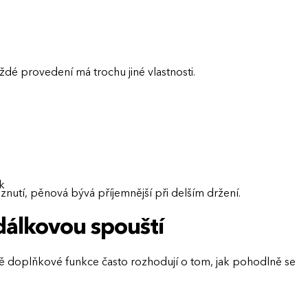
ždé provedení má trochu jiné vlastnosti.
k
znutí, pěnová bývá příjemnější při delším držení.
 dálkovou spouští
ávě doplňkové funkce často rozhodují o tom, jak pohodlně se