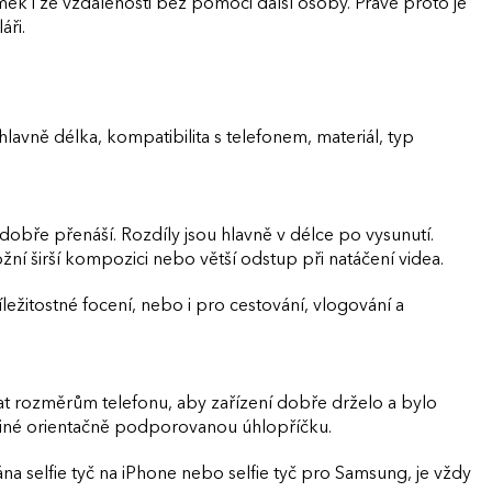
ímek i ze vzdálenosti bez pomoci další osoby. Právě proto je
áři.
avně délka, kompatibilita s telefonem, materiál, typ
dobře přenáší. Rozdíly jsou hlavně v délce po vysunutí.
ožní širší kompozici nebo větší odstup při natáčení videa.
íležitostné focení, nebo i pro cestování, vlogování a
at rozměrům telefonu, aby zařízení dobře drželo a bylo
jiné orientačně podporovanou úhlopříčku.
na selfie tyč na iPhone nebo selfie tyč pro Samsung, je vždy