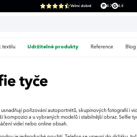
Velmi dobré
4.7
4.8
 textilu
Udržitelné produkty
Reference
Blog
fie tyče
e usnadňují pořizování autoportrétů, skupinových fotografií i vid
ší kompozici a u vybraných modelů i stabilnější obraz. Selfie t
táčení videí nebo online obsah.
hodou je jednoduché použití. Telefon se upevní do držáku, ty