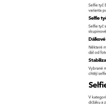
Selfie tyč
varianta p
Selfie t
Selfie tyč
skupinové 
Dálkové
Některé mo
dál od fot
Stabiliz
Vybrané mo
chtějí self
Selfi
V kategori
držáku a 