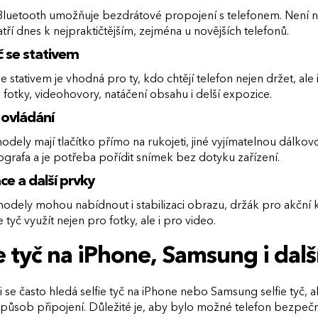
 Bluetooth umožňuje bezdrátové propojení s telefonem. Není nu
atří dnes k nejpraktičtějším, zejména u novějších telefonů.
yč se stativem
 se stativem je vhodná pro ty, kdo chtějí telefon nejen držet, al
fotky, videohovory, natáčení obsahu i delší expozice.
 ovládání
dely mají tlačítko přímo na rukojeti, jiné vyjímatelnou dálkovo
ografa a je potřeba pořídit snímek bez dotyku zařízení.
ace a další prvky
dely mohou nabídnout i stabilizaci obrazu, držák pro akční ka
ie tyč využít nejen pro fotky, ale i pro video.
e tyč na iPhone, Samsung i dalš
i se často hledá selfie tyč na iPhone nebo Samsung selfie tyč, 
způsob připojení. Důležité je, aby bylo možné telefon bezpeč