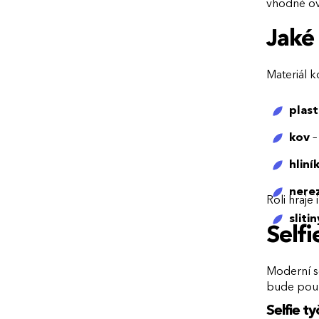
vhodné ově
Jaké 
Materiál k
plast
kov
–
hliní
nere
Roli hraje
slitin
Selfi
Moderní se
bude použ
Selfie t