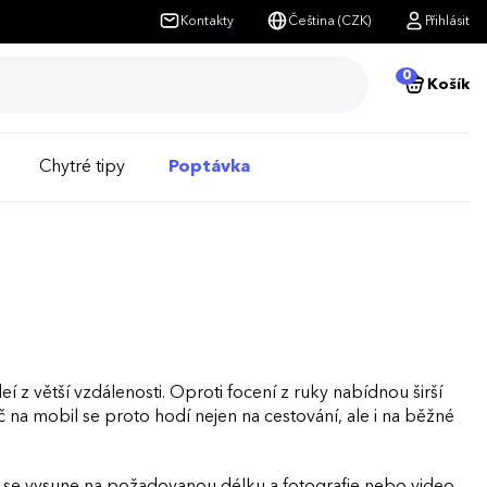
Kontakty
Čeština (CZK)
Přihlásit
0
Košík
Chytré tipy
Poptávka
eí z větší vzdálenosti. Oproti focení z ruky nabídnou širší
yč na mobil se proto hodí nejen na cestování, ale i na běžné
č se vysune na požadovanou délku a fotografie nebo video