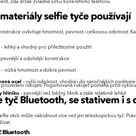
řit, zda držák zvládne šířku konkrétního telefonu.
materiály selfie tyče používají
onstrukce ovlivňuje hmotnost, pevnost i celkovou odolnost. Ka
– lehký a vhodný pro příležitostné použití
 pevnější a odolnější konstrukce
k
– nízká hmotnost a dobrá pevnost
zová ocel
– vyšší odolnost, vhodná i do náročnějších podmíne
 i provedení rukojeti. Pogumovaná rukojeť pomáhá proti vyklou
y hliníku
– pevnější než běžný hliník a stále relativně lehké
e tyč Bluetooth, se stativem i s
lfie stick může nabídnout více než jen teleskopickou tyč. Pr
ívat.
yč Bluetooth