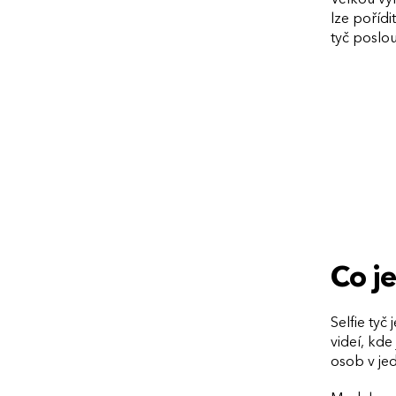
lze pořídi
tyč poslouž
Co je
Selfie tyč
videí, kde
osob v je