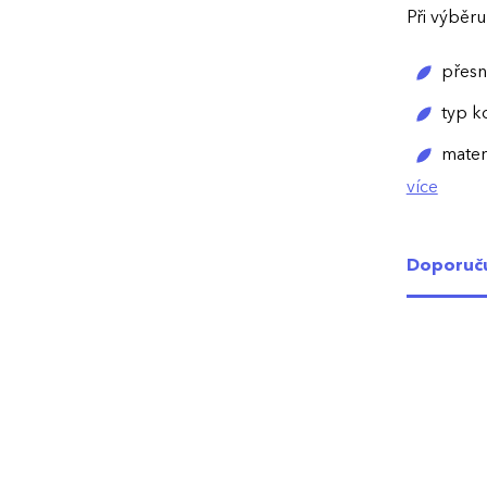
Při výběr
přesn
typ k
materi
více
způso
tlouš
Doporuč
přípa