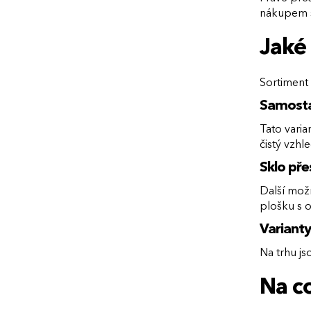
nákupem se
Jaké 
Sortiment 
Samostat
Tato varia
čistý vzhl
Sklo pře
Další možn
plošku s o
Varianty
Na trhu js
Na co