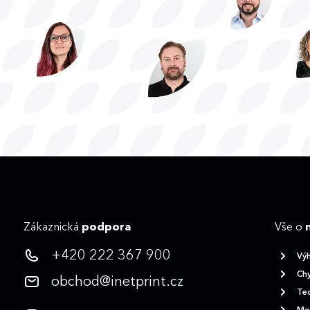
Zákaznická
podpora
Vše o
+420 222 367 900
Vý
Chy
obchod@inetprint.cz
Tec