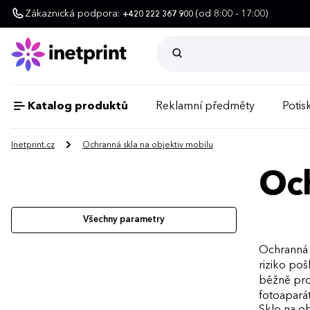
Zákaznická podpora:
(od 8:00 - 17:00)
+420 222 367 900
Katalog produktů
Reklamní předměty
Potisk
Inetprint.cz
Ochranná skla na objektiv mobilu
Och
Všechny parametry
Ochranná s
riziko po
běžně pro
fotoaparát
Sklo na ob