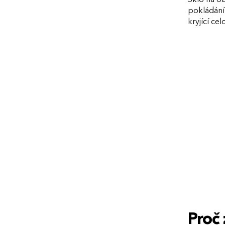
pokládání 
kryjící ce
Proč 