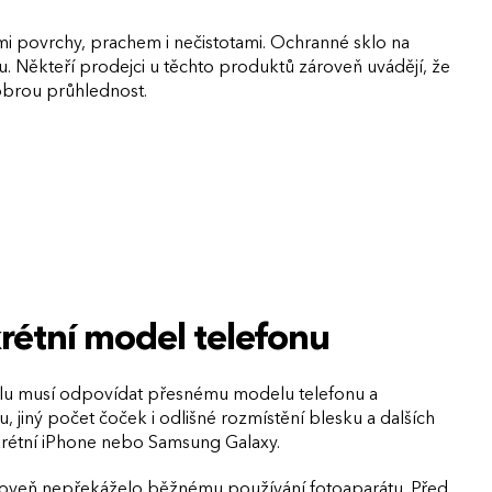
mi povrchy, prachem i nečistotami. Ochranné sklo na
vu. Někteří prodejci u těchto produktů zároveň uvádějí, že
obrou průhlednost.
krétní model telefonu
obilu musí odpovídat přesnému modelu telefonu a
jiný počet čoček i odlišné rozmístění blesku a dalších
krétní iPhone nebo Samsung Galaxy.
 zároveň nepřekáželo běžnému používání fotoaparátu. Před