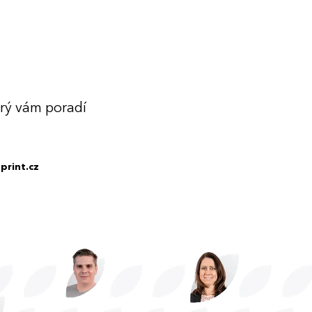
erý vám poradí
print.cz