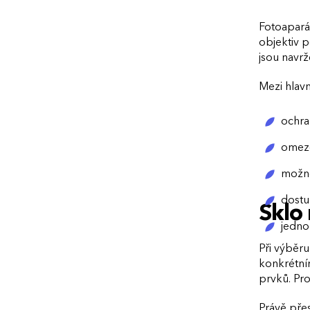
Fotoaparát
objektiv p
jsou navr
Mezi hlavn
ochra
omeze
možno
dostu
Sklo
jedno
Při výběru
konkrétním
prvků. Pr
Právě přes