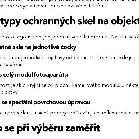
 proto vyplatí ověřit přesné označení telefonu.
typy ochranných skel na objekt
této kategorie není jen jeden univerzální produkt. Na trhu se o
ná skla na jednotlivé čočky
nta chrání jednotlivé objektivy odděleně. Hodí se tam, kde je 
ed telefonu.
s celý modul fotoaparátu
ostí je sklo kryjící celou plochu kamerového modulu. U někter
bjektivy.
 se speciální povrchovou úpravou
ou i provedení, u nichž prodejci zdůrazňují antireflexní vrst
 se při výběru zaměřit