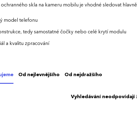
u ochranného skla na kameru mobilu je vhodné sledovat hlavně
ý model telefonu
onstrukce, tedy samostatné čočky nebo celé krytí modulu
ál a kvalitu zpracování
b aplikace
ťku a celkové provedení
ujeme
Od nejlevnějšího
Od nejdražšího
dné speciální vrstvy, například proti odleskům
Vyhledávání neodpovídají