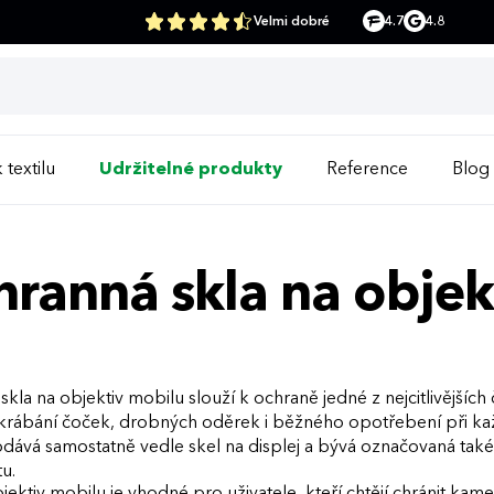
Velmi dobré
4.7
4.8
 textilu
Udržitelné produkty
Reference
Blog
ranná skla na objek
kla na objektiv mobilu slouží k ochraně jedné z nejcitlivějších
škrábání čoček, drobných oděrek i běžného opotřebení při ka
dává samostatně vedle skel na displej a bývá označovaná také
u.
jektiv mobilu je vhodné pro uživatele, kteří chtějí chránit ka