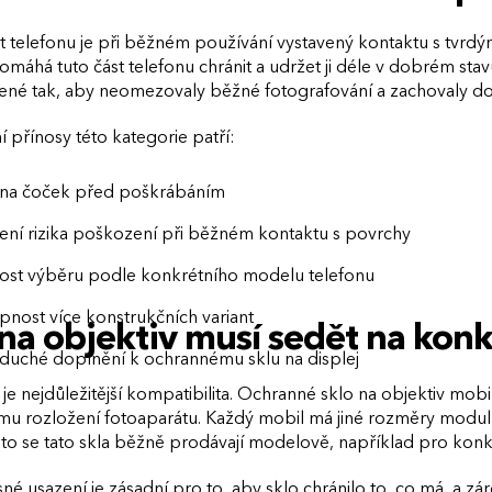
 telefonu je při běžném používání vystavený kontaktu s tvrdý
omáhá tuto část telefonu chránit a udržet ji déle v dobrém sta
žené tak, aby neomezovaly běžné fotografování a zachovaly d
í přínosy této kategorie patří:
na čoček před poškrábáním
ní rizika poškození při běžném kontaktu s povrchy
st výběru podle konkrétního modelu telefonu
pnost více konstrukčních variant
 na objektiv musí sedět na kon
duché doplnění k ochrannému sklu na displej
 je nejdůležitější kompatibilita. Ochranné sklo na objektiv m
u rozložení fotoaparátu. Každý mobil má jiné rozměry modulu, 
oto se tato skla běžně prodávají modelově, například pro kon
né usazení je zásadní pro to, aby sklo chránilo to, co má, a