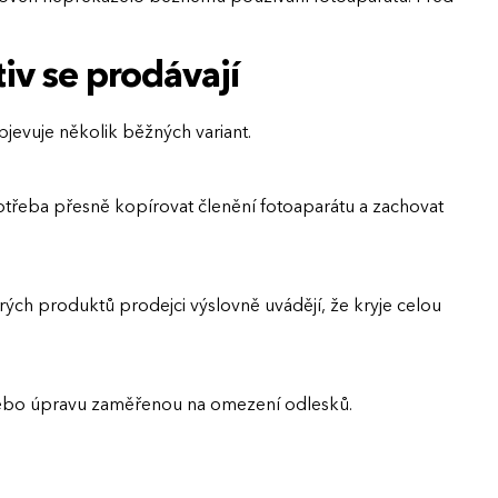
iv se prodávají
bjevuje několik běžných variant.
potřeba přesně kopírovat členění fotoaparátu a zachovat
ých produktů prodejci výslovně uvádějí, že kryje celou
vu nebo úpravu zaměřenou na omezení odlesků.