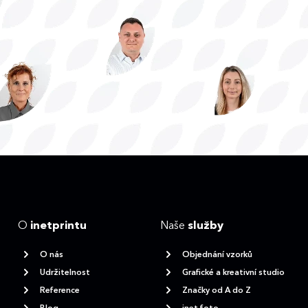
O
inetprintu
Naše
služby
O nás
Objednání vzorků
Udržitelnost
Grafické a kreativní studio
Reference
Značky od A do Z