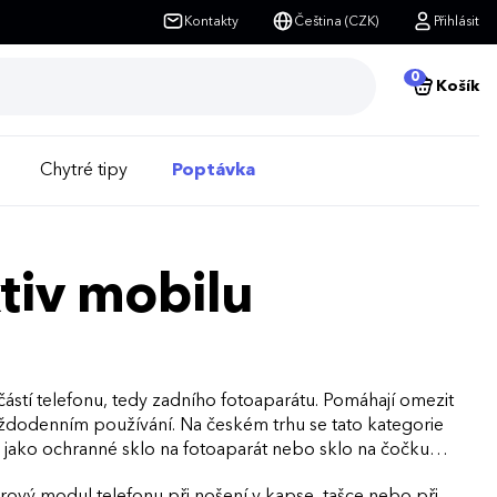
Kontakty
Čeština (CZK)
Přihlásit
0
Košík
Chytré tipy
Poptávka
tiv mobilu
 částí telefonu, tedy zadního fotoaparátu. Pomáhají omezit
ždodenním používání. Na českém trhu se tato kategorie
 jako ochranné sklo na fotoaparát nebo sklo na čočku
merový modul telefonu při nošení v kapse, tašce nebo při