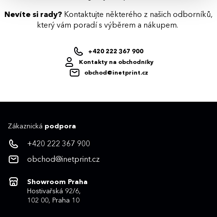
Nevíte si rady?
Kontaktujte některého z našich odborníků,
který vám poradí s výběrem a nákupem.
+420 222 367 900
Kontakty na obchodníky
obchod@inetprint.cz
Zákaznická
podpora
+420 222 367 900
obchod@inetprint.cz
Showroom Praha
Hostivařská 92/6,
102 00, Praha 10