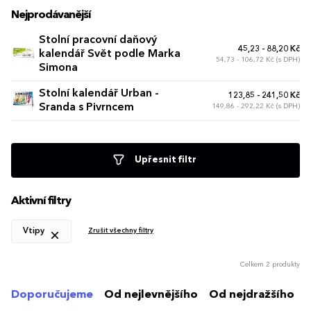
Nejprodávanější
Stolní pracovní daňový
45,23 - 88,20 Kč
kalendář Svět podle Marka
54,73 - 106,72 Kč (s DPH)
Simona
Stolní kalendář Urban -
123,85 - 241,50 Kč
Sranda s Pivrncem
149,86 - 292,22 Kč (s DPH)
Upřesnit filtr
Aktivní filtry
Vtipy
Zrušit všechny filtry
Celkem 2 produkty
Doporučujeme
Od nejlevnějšího
Od nejdražšího