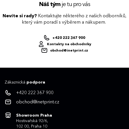
Náš tým
je tu pro vás
Nevíte si rady?
Kontaktujte některého z našich odborníků,
který vám poradí s výběrem a nákupem.
+420 222 367 900
Kontakty na obchodníky
obchod@inetprint.cz
Zákaznická
podpora
+420 222 367 900
obchod@inetprint.cz
Showroom Praha
Hostivařská 92/6,
102 00, Praha 10