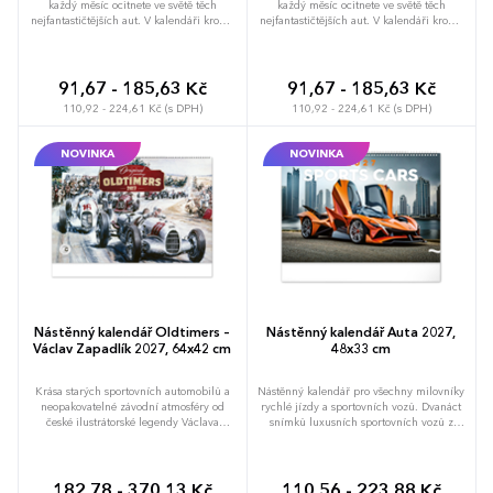
každý měsíc ocitnete ve světě těch
každý měsíc ocitnete ve světě těch
nejfantastičtějších aut. V kalendáři kromě
nejfantastičtějších aut. V kalendáři kromě
obrázků najdete přehledné kalendárium
obrázků najdete přehledné kalendárium
od září 2026 do prosince 2027 v šesti
od září 2026 do prosince 2027 v šesti
jazycích, měsíční fáze, důležité svátky a
jazycích, měsíční fáze, důležité svátky a
prostor pro poznámky na každý den.
prostor pro poznámky na každý den.
91,67 - 185,63 Kč
91,67 - 185,63 Kč
110,92 - 224,61 Kč (s DPH)
110,92 - 224,61 Kč (s DPH)
NOVINKA
NOVINKA
Nástěnný kalendář Oldtimers –
Nástěnný kalendář Auta 2027,
Václav Zapadlík 2027, 64x42 cm
48x33 cm
Krása starých sportovních automobilů a
Nástěnný kalendář pro všechny milovníky
neopakovatelné závodní atmosféry od
rychlé jízdy a sportovních vozů. Dvanáct
české ilustrátorské legendy Václava
snímků luxusních sportovních vozů z
Zapadlíka. Nástěnný kalendář v šířkovém
celého světa na stránkách kalendáře v
formátu je doplněn univerzálním
šířkovém formátu. Fotografie jsou
kalendáriem se zvýrazněnými nedělemi.
doplněny univerzálním kalendáriem na
černém pozadí.
182,78 - 370,13 Kč
110,56 - 223,88 Kč