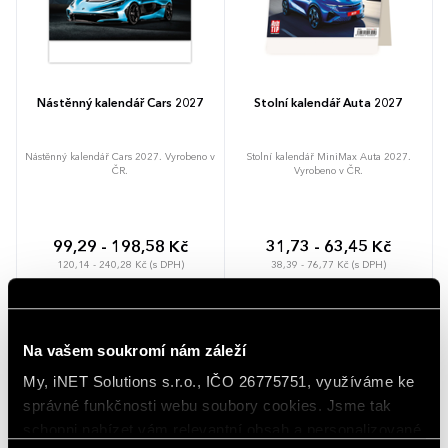
Nástěnný kalendář Cars 2027
Stolní kalendář Auta 2027
Nástěnný kalendář Cars 2027. Vyrobeno v
Stolní kalendář MiniMax Auta 2027.
ČR.
Vyrobeno v ČR.
99,29 - 198,58 Kč
31,73 - 63,45 Kč
120,14 - 240,28 Kč (s DPH)
38,39 - 76,77 Kč (s DPH)
NOVINKA
NOVINKA
Na vašem soukromí nám záleží
My, iNET Solutions s.r.o., IČO 26775751, využíváme ke
správné funkčnosti webu soubory cookies. Jsme tak
schopni nabízet vám relevantní obsah a personalizované