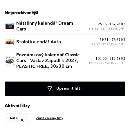
Nejprodávanější
Nástěnný kalendář Dream
96,38 - 187,95 Kč
Cars
116,62 - 227,42 Kč (s DPH)
39,31 - 76,65 Kč
Stolní kalendář Auta
47,57 - 92,75 Kč (s DPH)
Poznámkový kalendář Classic
105,00 - 212,63 Kč
Cars – Václav Zapadlík 2027,
127,05 - 257,28 Kč (s DPH)
PLASTIC FREE, 30x30 cm
Upřesnit filtr
Aktivní filtry
Auta
Zrušit všechny filtry