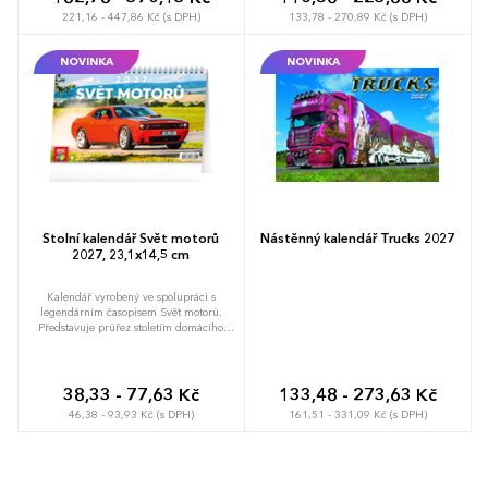
221,16 - 447,86 Kč (s DPH)
133,78 - 270,89 Kč (s DPH)
NOVINKA
NOVINKA
Stolní kalendář Svět motorů
Nástěnný kalendář Trucks 2027
2027, 23,1x14,5 cm
Kalendář vyrobený ve spolupráci s
legendárním časopisem Svět motorů.
Představuje průřez stoletím domácího
motorismu. Zavzpomínejte si u našeho
kalendáře na ta auta, která jsme tolik
milovali…
38,33 - 77,63 Kč
133,48 - 273,63 Kč
46,38 - 93,93 Kč (s DPH)
161,51 - 331,09 Kč (s DPH)