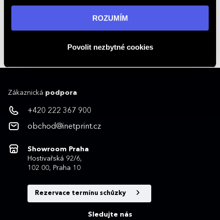
„ROZUMÍM“ souhlasíte s používáním cookies. Pro více
informací navštivte naši stránku
zásadách ochrany
ROZUMÍM
+420 222 367 900
osobních údajů
.
Kontakty na obchodníky
obchod@inetprint.cz
Povolit nezbytné cookies
Zákaznická
podpora
+420 222 367 900
obchod@inetprint.cz
Showroom Praha
Hostivařská 92/6,
102 00, Praha 10
Rezervace termínu schůzky
Sledujte nás