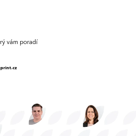
erý vám poradí
print.cz