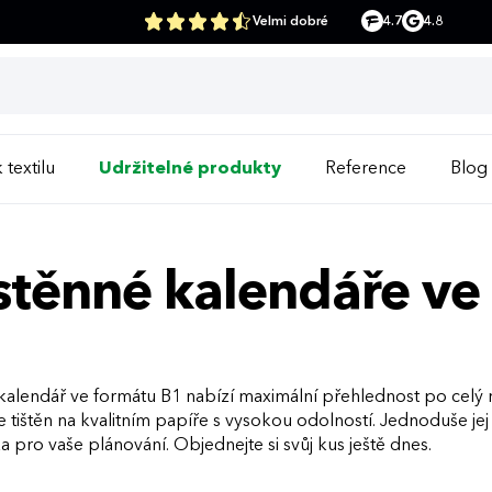
Velmi dobré
4.7
4.8
 textilu
Udržitelné produkty
Reference
Blog
těnné kalendáře ve
alendář ve formátu B1 nabízí maximální přehlednost po celý ro
e tištěn na kvalitním papíře s vysokou odolností. Jednoduše j
pro vaše plánování. Objednejte si svůj kus ještě dnes.