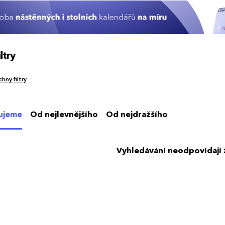
ltry
hny filtry
ujeme
Od nejlevnějšího
Od nejdražšího
Vyhledávání neodpovídají