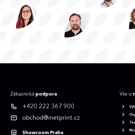
Zákaznická
podpora
Vše o
+420 222 367 900
Vý
Chy
obchod@inetprint.cz
Tec
Mož
Showroom Praha