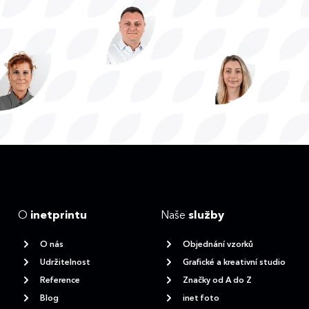
O
inetprintu
Naše
služby
O nás
Objednání vzorků
Udržitelnost
Grafické a kreativní studio
Reference
Značky od A do Z
Blog
inet foto