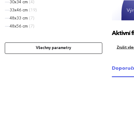
30x34 cm
(4)
33x46 cm
(19)
48x33 cm
(7)
48x56 cm
(7)
Aktivní fi
Zrušit všec
Všechny parametry
Doporuč