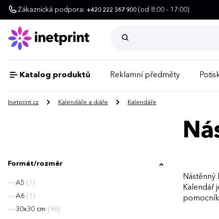
Zákaznická podpora:
(od 8:00 - 17:00)
+420 222 367 900
Katalog produktů
Reklamní předměty
Potisk
Inetprint.cz
Kalendáře a diáře
Kalendáře
Nás
Formát/rozměr
Nástěnný k
A5
(1)
Kalendář j
A6
(1)
pomocníka 
30x30 cm
(96)