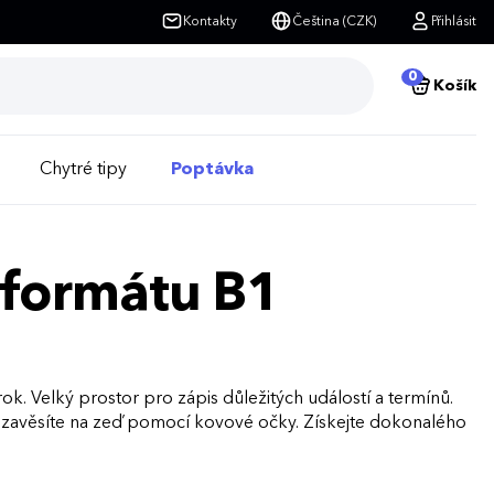
Kontakty
Čeština (CZK)
Přihlásit
0
Košík
Chytré tipy
Poptávka
 formátu B1
k. Velký prostor pro zápis důležitých událostí a termínů.
ej zavěsíte na zeď pomocí kovové očky. Získejte dokonalého