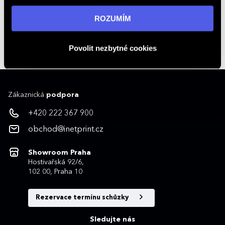
„ROZUMÍM“ souhlasíte s používáním cookies. Pro více
informací navštivte naši stránku
zásadách ochrany
ROZUMÍM
+420 222 367 900
osobních údajů
.
Kontakty na obchodníky
obchod@inetprint.cz
Povolit nezbytné cookies
Zákaznická
podpora
+420 222 367 900
obchod@inetprint.cz
Showroom Praha
Hostivařská 92/6,
102 00, Praha 10
Rezervace termínu schůzky
Sledujte nás