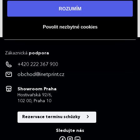
+420 222 367 900
informací navštivte naši stránku
zásadách ochrany
ROZUMÍM
Kontakty na obchodníky
osobních údajů
.
obchod@inetprint.cz
Povolit nezbytné cookies
Zákaznická
podpora
+420 222 367 900
obchod@inetprint.cz
Showroom Praha
Hostivařská 92/6,
102 00, Praha 10
Rezervace termínu schůzky
Sledujte nás