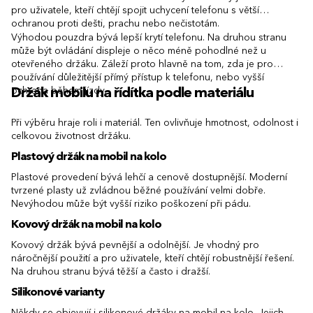
pro uživatele, kteří chtějí spojit uchycení telefonu s větší
ochranou proti dešti, prachu nebo nečistotám.
Výhodou pouzdra bývá lepší krytí telefonu. Na druhou stranu
může být ovládání displeje o něco méně pohodlné než u
otevřeného držáku. Záleží proto hlavně na tom, zda je pro
používání důležitější přímý přístup k telefonu, nebo vyšší
ochrana během jízdy.
Držák mobilu na řídítka podle materiálu
Při výběru hraje roli i materiál. Ten ovlivňuje hmotnost, odolnost i
celkovou životnost držáku.
Plastový držák na mobil na kolo
Plastové provedení bývá lehčí a cenově dostupnější. Moderní
tvrzené plasty už zvládnou běžné používání velmi dobře.
Nevýhodou může být vyšší riziko poškození při pádu.
Kovový držák na mobil na kolo
Kovový držák bývá pevnější a odolnější. Je vhodný pro
náročnější použití a pro uživatele, kteří chtějí robustnější řešení.
Na druhou stranu bývá těžší a často i dražší.
Silikonové varianty
Někdy se objevují i silikonové držáky na mobil na kolo. Jejich