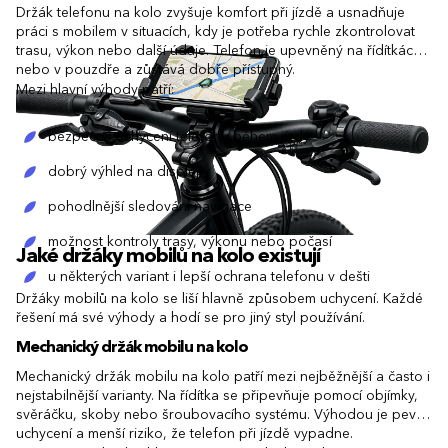
Držák telefonu na kolo zvyšuje komfort při jízdě a usnadňuje
práci s mobilem v situacích, kdy je potřeba rychle zkontrolovat
trasu, výkon nebo další údaje. Telefon je upevněný na řídítkách
nebo v pouzdře a zůstává dobře přístupný.
Mezi hlavní výhody patří:
bezpečné uchycení telefonu během jízdy
dobrý výhled na displej
pohodlnější sledování navigace
možnost kontroly trasy, výkonu nebo počasí
Jaké držáky mobilů na kolo existují
u některých variant i lepší ochrana telefonu v dešti
Držáky mobilů na kolo se liší hlavně způsobem uchycení. Každé
řešení má své výhody a hodí se pro jiný styl používání.
Mechanický držák mobilu na kolo
Mechanický držák mobilu na kolo patří mezi nejběžnější a často i
nejstabilnější varianty. Na řídítka se připevňuje pomocí objímky,
svěráčku, skoby nebo šroubovacího systému. Výhodou je pevné
uchycení a menší riziko, že telefon při jízdě vypadne.