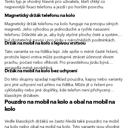
Tento typ je vhodný hlavně pro uživatele, kteří chtějí co
nejpevnější fixaci telefonu a jezdí i po horším povrchu.
Magnetický držák telefonu na kolo
Magnetický držák telefonu na kolo funguje na principu silných
magnetů. Jeho výhodou je jednoduché a rychlé nasazení
telefonu. Důležité ale je, aby byly styčné plochy čisté a systém
byl dostatečně pevný i pro jízdu v náročnějších podmínkách.
Držák na mobil na kolo s lepivou vrstvou
Tato varianta se na řídítka lepí. Jde spíše o méně časté řešení,
protože lepicí vrstva může postupně ztrácet účinnost vlivem
prachu, počasí nebo vlhkosti. Pro pravidelnou jízdu bývá
zpravidla méně spolehlivá.
Držák na mobil na kolo bez uchycení
Do této skupiny spadají například pouzdra, kapsy nebo varianty
pro jiné uchycení než přímo na řídítka. Může jít o řešení pro
cyklotašky nebo jiné doplňky, kde telefon není přichycený
klasickým držákem.
Pouzdro na mobil na kolo a obal na mobil na
kolo
Vedle klasických držáků se často hledá také pouzdro na mobil
na kolo nebo obal na mobil na kolo. Tyto varianty jsou vhodné