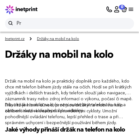
0
Inetprint.cz
Držáky na mobil na kolo
Držáky na mobil na kolo
Držák na mobil na kolo je praktický doplněk pro každého, kdo
chce mít telefon během jízdy stále na očích. Hodí se při krátkých
vyjížďkách i delších trasách, kdy telefon slouží jako navigace,
záznamník trasy nebo zdroj informací o výkonu, počasí či mapě.
Díky držáku mobilu na kolo není nutné brát telefon do ruky a
Právě to je hlavní důvod, proč jsou držáky na mobil na kolo
zároveň zůstává displej dobře viditelný.
oblíbené mezi rekreačními i pravidelnými cyklisty. Umožní
pohodlnější ovládání telefonu, lepší přehled o trase a při
správném uchycení i bezpečnější používání během jízdy.
Jaké výhody přináší držák na telefon na kolo