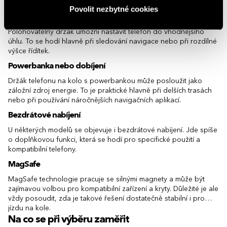
pohodlí při používání.
Povolit nezbytné cookies
Polohovatelnost
Polohovatelný držák umožní nastavit telefon do vhodnějšího
úhlu. To se hodí hlavně při sledování navigace nebo při rozdílné
výšce řídítek.
Powerbanka nebo dobíjení
Držák telefonu na kolo s powerbankou může posloužit jako
záložní zdroj energie. To je praktické hlavně při delších trasách
nebo při používání náročnějších navigačních aplikací.
Bezdrátové nabíjení
U některých modelů se objevuje i bezdrátové nabíjení. Jde spíše
o doplňkovou funkci, která se hodí pro specifické použití a
kompatibilní telefony.
MagSafe
MagSafe technologie pracuje se silnými magnety a může být
zajímavou volbou pro kompatibilní zařízení a kryty. Důležité je ale
vždy posoudit, zda je takové řešení dostatečně stabilní i pro
jízdu na kole.
Na co se při výběru zaměřit