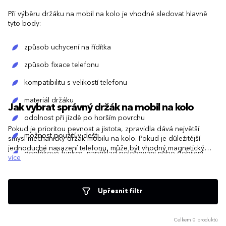
Při výběru držáku na mobil na kolo je vhodné sledovat hlavně
tyto body:
způsob uchycení na řídítka
způsob fixace telefonu
kompatibilitu s velikostí telefonu
materiál držáku
Jak vybrat správný držák na mobil na kolo
odolnost při jízdě po horším povrchu
Pokud je prioritou pevnost a jistota, zpravidla dává největší
možnost použití v dešti
smysl mechanický držák mobilu na kolo. Pokud je důležitější
jednoduché nasazení telefonu, může být vhodný magnetický
doplňkové funkce, například polohování nebo dobíjení
systém. Jestli je naopak klíčová ochrana telefonu proti dešti a
více
nečistotám, často bude lepší pouzdro na telefon na kolo nebo
kapsa na mobil na kolo.
Upřesnit filtr
Celkem 0 produktů