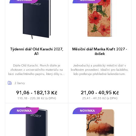
Týdenní diář Old Karachi 2027,
Měsíční diář Marika Kraft 2027 -
A5
ibišek
Diáře Old Karachi. Povrch diáře je
Jednoduchý a praktický měsíční diář v
zhotoven z univerzálního materiálu na
kraftovém provedení. Ideální pro každého,
bázi zušlechtěného papíru, který díky své
kdo preferuje přehledné kalendárium.
jemné struktuře získává vzhled koženky.
Doporučujeme ražbu přes fólii, případně
2 barvy
potisk povrchu sítotiskem. Diář obsahuje:
osobní údaje, plánovač dovolené (měsíční
91,06 - 182,13 Kč
21,00 - 40,95 Kč
přehled), plánovací kalendář, telefonní
110,18 - 220,38 Kč (s DPH)
25,41 - 49,55 Kč (s DPH)
předvolby, státní svátky České a Slovenské
republiky, mezinárodní svátky, roční
výhled, týdenní layout, adresář, mapa
NOVINKA
NOVINKA
Evropy a České a Slovenské republiky