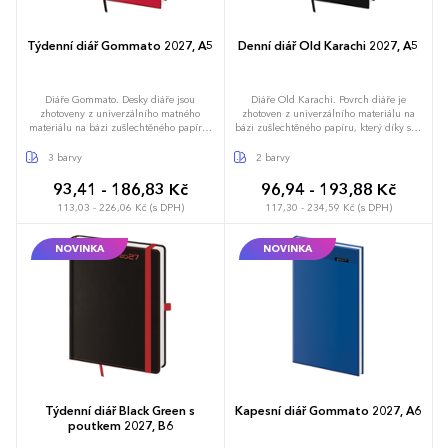
Týdenní diář Gommato 2027, A5
Denní diář Old Karachi 2027, A5
Diáře Gommato. Desky diáře jsou
Diáře Old Karachi. Povrch diáře je
zhotoveny z univerzálního matného
zhotoven z univerzálního materiálu na
materiálu na bázi zušlechtěného papíru,
bázi zušlechtěného papíru, který díky své
který je bez struktury a tím neruší vzhled
jemné struktuře získává vzhled koženky.
samotného produktu. Doporučujeme
Doporučujeme ražbu přes fólii, případně
3 barvy
2 barvy
tamponový tisk. Diář obsahuje: osobní
potisk povrchu sítotiskem. Diář obsahuje:
údaje, plánovač dovolené (měsíční
osobní údaje, plánovač dovolené (měsíční
93,41 - 186,83 Kč
96,94 - 193,88 Kč
přehled), plánovací kalendář, telefonní
přehled), plánovací kalendář, telefonní
113,03 - 226,06 Kč (s DPH)
117,30 - 234,59 Kč (s DPH)
předvolby, státní svátky České a Slovenské
předvolby, státní svátky České a Slovenské
republiky, mezinárodní svátky, roční
republiky, mezinárodní svátky, roční
výhled, týdenní layout, adresář, mapa
výhled, denní layout, adresář, mapa
NOVINKA
NOVINKA
Evropy a České a Slovenské republiky
Evropy a České a Slovenské republiky
Týdenní diář Black Green s
Kapesní diář Gommato 2027, A6
poutkem 2027, B6