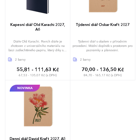
Kapesní diář Old Karachi 2027,
Týdenní diář Oskar Kraft 2027
A6
Diáře Old Karachi. Povrch diáře je
Týdenní diář s obalem v přírodním
zhotoven z univerzálního materiálu na
provedení. Módní doplněk s prostorem pro
bázi zušlechtěného papíru, který díky své
poznámky a plánování.
jemné struktuře získává vzhled koženky.
Doporučujeme ražbu přes fólii, případně
2 barvy
2 barvy
potisk povrchu sítotiskem. Diář obsahuje:
osobní údaje, plánovač dovolené (měsíční
55,81 - 111,63 Kč
70,00 - 136,50 Kč
přehled), plánovací kalendář, mezinárodní
67,53 - 135,07 Kč (s DPH)
84,70 - 165,17 Kč (s DPH)
svátky, roční výhled, týdenní layout,
adresář
NOVINKA
Denní diář David Kraft 2027, A5