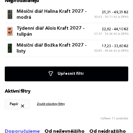
Nejprodávanější
Měsíční diář Halina Kraft 2027 -
25,31 - 49,35 Kč
modrá
30,63 - 59,71 Kč (s DPH)
Týdenní diář Alois Kraft 2027 -
22,62 - 44,10 Kč
tulipán
27,37 - 53,36 Kč (s DPH)
Měsíční diář Božka Kraft 2027 -
17,23 - 33,60 Kč
listy
20,85 - 40,66 Kč (s DPH)
Upřesnit filtr
Aktivní filtry
Papír
Zrušit všechny filtry
Celkem 17 produktů
Doporučujeme
Od nejlevnějšího
Od nejdražšího