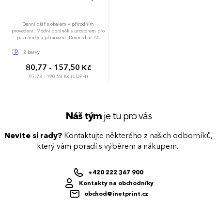
Denní diář s obalem v přírodním
provedení. Módní doplněk s prostorem pro
poznámky a plánování. Denní diář A5
Vám pomůže efektivně naplánovat každý
den.
2 barvy
80,77 - 157,50 Kč
97,73 - 190,58 Kč (s DPH)
Náš tým
je tu pro vás
Nevíte si rady?
Kontaktujte některého z našich odborníků,
který vám poradí s výběrem a nákupem.
+420 222 367 900
Kontakty na obchodníky
obchod@inetprint.cz