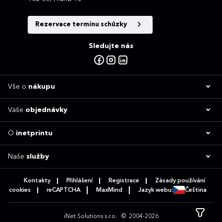
Rezervace termínu schůzky
Sledujte nás
Vše o
nákupu
Vaše
objednávky
O
inetprintu
Naše
služby
Kontakty
Přihlášení
Registrace
Zásady používání
cookies
reCAPTCHA
MaxMind
Jazyk webu:
Čeština
iNet Solutions s.r.o.
© 2004-2026