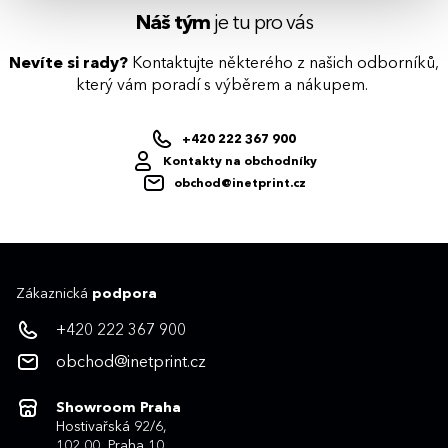
S
M
L
XL
XXL
3XL
Náš tým
je tu pro vás
Nevíte si rady?
Kontaktujte některého z našich odborníků,
který vám poradí s výběrem a nákupem.
+420 222 367 900
Kontakty na obchodníky
obchod@inetprint.cz
Zákaznická
podpora
+420 222 367 900
obchod@inetprint.cz
Showroom Praha
Hostivařská 92/6,
102 00, Praha 10