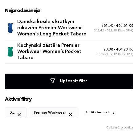
Nejprodávanější
Dámská košile s krátkým
261,50 - 465,61 Kč
rukávem Premier Workwear
316,42 - 563,39 Kč (s DPH)
Women´s Long Pocket Tabard
Kuchyňská zástěra Premier
29,38 - 404,23 Kč
Workwear Women´s Pocket
35,55 - 489,12 Kč (s DPH)
Tabard
Upřesnit filtr
Aktivní filtry
XL
Premier Workwear
Zrušit všechny filtry
Celkem 2 produkty