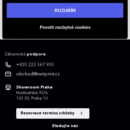
„ROZUMÍM“ souhlasíte s používáním cookies. Pro více
informací navštivte naši stránku
zásadách ochrany
+420 222 367 900
ROZUMÍM
osobních údajů
.
Kontakty na obchodníky
obchod@inetprint.cz
Povolit nezbytné cookies
Zákaznická
podpora
+420 222 367 900
obchod@inetprint.cz
Showroom Praha
Hostivařská 92/6,
102 00, Praha 10
Rezervace termínu schůzky
Sledujte nás