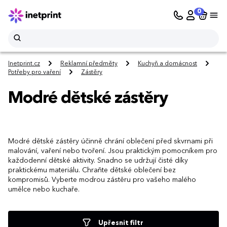
0
Inetprint.cz
Reklamní předměty
Kuchyň a domácnost
Potřeby pro vaření
Zástěry
Modré dětské zástěry
Modré dětské zástěry účinně chrání oblečení před skvrnami při
malování, vaření nebo tvoření. Jsou praktickým pomocníkem pro
každodenní dětské aktivity. Snadno se udržují čisté díky
praktickému materiálu. Chraňte dětské oblečení bez
kompromisů. Vyberte modrou zástěru pro vašeho malého
umělce nebo kuchaře.
Upřesnit filtr