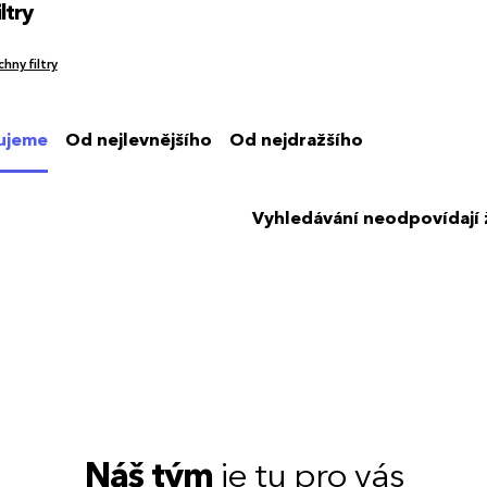
ltry
hny filtry
ujeme
Od nejlevnějšího
Od nejdražšího
Vyhledávání neodpovídají
Náš tým
je tu pro vás