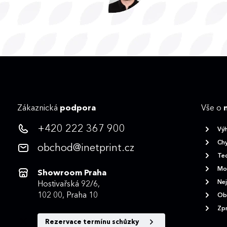
Zákaznická
podpora
Vše o
+420 222 367 900
Vý
Chy
obchod@inetprint.cz
Tec
Mož
Showroom Praha
Nej
Hostivařská 92/6,
102 00, Praha 10
Ob
Zpr
Rezervace termínu schůzky