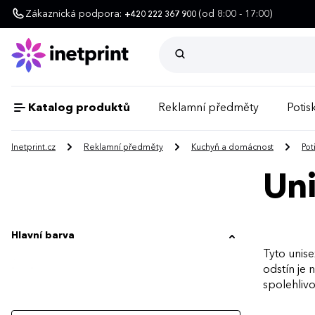
Zákaznická podpora:
(od 8:00 - 17:00)
+420 222 367 900
Katalog produktů
Reklamní předměty
Potisk
Inetprint.cz
Reklamní předměty
Kuchyň a domácnost
Pot
Uni
Hlavní barva
Tyto unise
odstín je 
spolehlivo