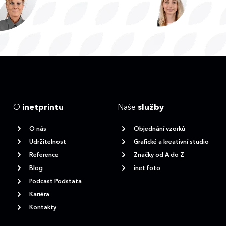
O
inetprintu
Naše
služby
O nás
Objednání vzorků
Udržitelnost
Grafické a kreativní studio
Reference
Značky od A do Z
Blog
inet foto
Podcast Podstata
Kariéra
Kontakty