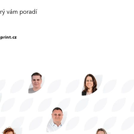
erý vám poradí
print.cz