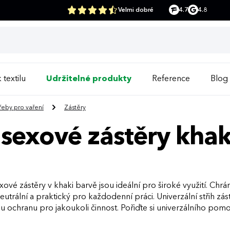
Velmi dobré
4.7
4.8
 textilu
Udržitelné produkty
Reference
Blog
řeby pro vaření
Zástěry
sexové zástěry khak
xové zástěry v khaki barvě jsou ideální pro široké využití. Chrán
neutrální a praktický pro každodenní práci. Univerzální střih z
u ochranu pro jakoukoli činnost. Pořiďte si univerzálního pom