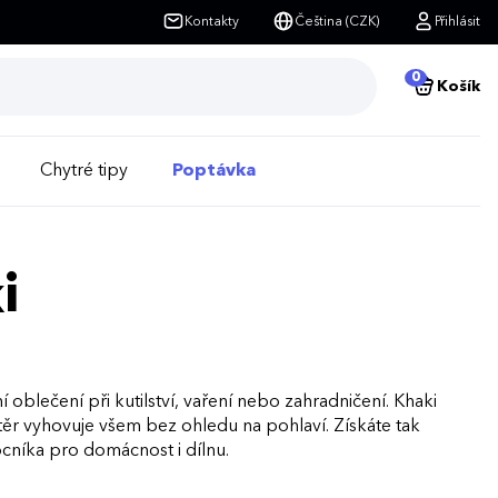
Kontakty
Čeština (CZK)
Přihlásit
0
Košík
Chytré tipy
Poptávka
i
í oblečení při kutilství, vaření nebo zahradničení. Khaki
ástěr vyhovuje všem bez ohledu na pohlaví. Získáte tak
ocníka pro domácnost i dílnu.