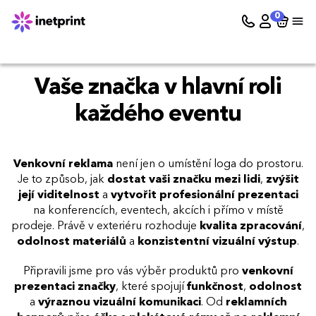
0
Vaše značka v hlavní roli
každého eventu
Venkovní reklama
není jen o umístění loga do prostoru.
Je to způsob, jak
dostat vaši značku mezi lidi
,
zvýšit
její viditelnost
a
vytvořit profesionální prezentaci
na konferencích, eventech, akcích i přímo v místě
prodeje. Právě v exteriéru rozhoduje
kvalita zpracování
,
odolnost materiálů
a
konzistentní vizuální výstup
.
Připravili jsme pro vás výběr produktů pro
venkovní
prezentaci značky
, které spojují
funkčnost
,
odolnost
a
výraznou vizuální komunikaci
. Od
reklamních