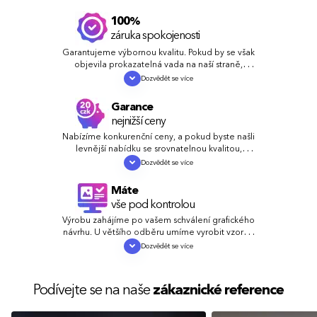
100%
záruka spokojenosti
Garantujeme výbornou kvalitu. Pokud by se však
objevila prokazatelná vada na naší straně,
zdarma a rychle chybu napravíme nebo vám
Dozvědět se více
vrátíme peníze.
Garance
nejnižší ceny
Nabízíme konkurenční ceny, a pokud byste našli
levnější nabídku se srovnatelnou kvalitou,
vyrovnáme nebo ještě snížíme cenu.
Dozvědět se více
Máte
vše pod kontrolou
Výrobu zahájíme po vašem schválení grafického
návrhu. U většího odběru umíme vyrobit vzorky,
abyste se mohli přesvědčit o kvalitě.
Dozvědět se více
Podívejte se na naše
zákaznické reference