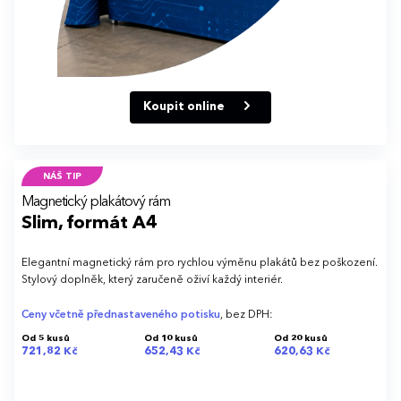
Koupit online
NÁŠ TIP
Magnetický plakátový rám
Slim, formát A4
Elegantní magnetický rám pro rychlou výměnu plakátů bez poškození.
Stylový doplněk, který zaručeně oživí každý interiér.
Ceny včetně přednastaveného potisku
, bez DPH:
Od 5 kusů
Od 10 kusů
Od 20 kusů
721,82 Kč
652,43 Kč
620,63 Kč