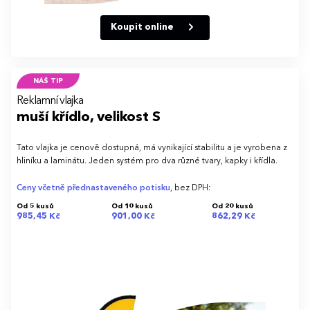
Koupit online
NÁŠ TIP
Reklamní vlajka
muší křídlo, velikost S
Tato vlajka je cenově dostupná, má vynikající stabilitu a je vyrobena z
hliníku a laminátu. Jeden systém pro dva různé tvary, kapky i křídla.
Ceny včetně přednastaveného potisku
, bez DPH:
Od 5 kusů
Od 10 kusů
Od 20 kusů
985,45 Kč
901,00 Kč
862,29 Kč