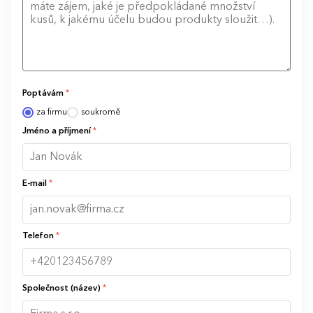
Poptávám
*
za firmu
soukromě
Jméno a příjmení
*
E-mail
*
Telefon
*
Společnost (název)
*