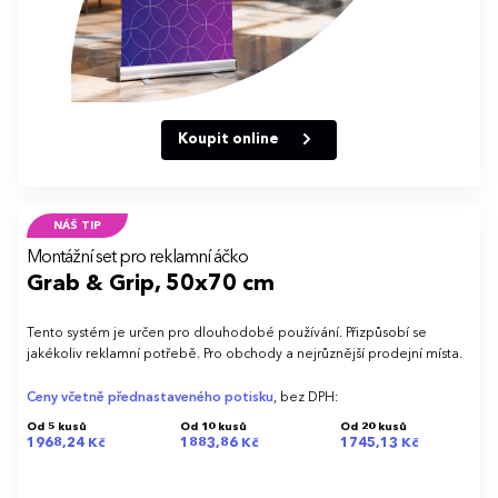
Koupit online
NÁŠ TIP
Montážní set pro reklamní áčko
Grab & Grip, 50x70 cm
Tento systém je určen pro dlouhodobé používání. Přizpůsobí se
jakékoliv reklamní potřebě. Pro obchody a nejrůznější prodejní místa.
Ceny včetně přednastaveného potisku
, bez DPH:
Od 5 kusů
Od 10 kusů
Od 20 kusů
1968,24 Kč
1883,86 Kč
1745,13 Kč