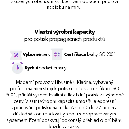
zkušených obchodníků, kteří vám obratem p
řipraví
nabídku na míru.
Vlastní výrobní kapacity
pro potisk propagačních produktů
Výborné
ceny
Certifikace
kvality ISO 9001
Rychlé
dodací termíny
Moderní provoz v Libušíně u Kladna, vybavený
profesionálními stroji k potisku triček a certifikací ISO
9001, přináší vysoce kvalitní a flexibilní potisk za výhodné
ceny. Vlastní výrobní kapacita umožňuje expresní
zpracování potisku na trička často už do 72 hodin a
důkladná kontrola kvality spolu s propracovaným
systémem řízení poskytují dokonalý přehled o průběhu
každé zakázky.