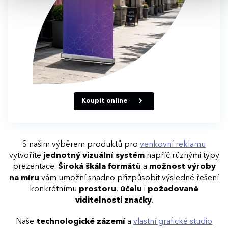
Koupit online
S našim výběrem produktů pro
venkovní reklamu
vytvoříte
jednotný vizuální systém
napříč různými typy
prezentace.
Široká škála formátů
a
možnost výroby
na míru
vám umožní snadno přizpůsobit výsledné řešení
konkrétnímu
prostoru
,
účelu
i
požadované
viditelnosti značky
.
Naše
technologické zázemí
a
vlastní grafické studio