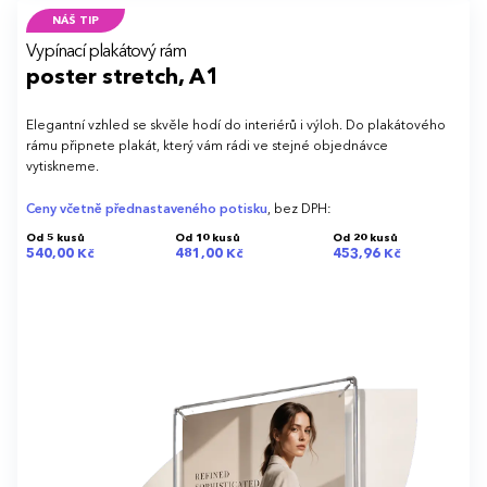
NÁŠ TIP
Vypínací plakátový rám
poster stretch, A1
Elegantní vzhled se skvěle hodí do interiérů i výloh. Do plakátového
rámu připnete plakát, který vám rádi ve stejné objednávce
vytiskneme.
Ceny včetně přednastaveného potisku
, bez DPH:
Od 5 kusů
Od 10 kusů
Od 20 kusů
540,00 Kč
481,00 Kč
453,96 Kč