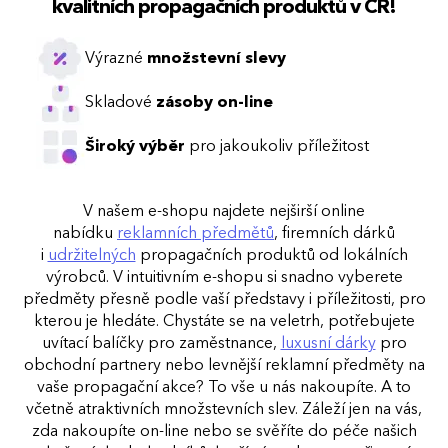
kvalitních propagačních produktů v ČR!
Výrazné
množstevní slevy
Skladové
zásoby on-line
Široký výběr
pro jakoukoliv příležitost
V našem e-shopu najdete nejširší online
nabídku
reklamních předmětů
, firemních dárků
i
udržitelných
propagačních produktů od lokálních
výrobců. V intuitivním e-shopu si snadno vyberete
předměty přesně podle vaší představy i příležitosti, pro
kterou je hledáte. Chystáte se na veletrh, potřebujete
uvítací balíčky pro zaměstnance,
luxusní dárky
pro
obchodní partnery nebo levnější reklamní předměty na
vaše propagační akce? To vše u nás nakoupíte. A to
včetně atraktivních množstevních slev. Záleží jen na vás,
zda nakoupíte on-line nebo se svěříte do péče našich