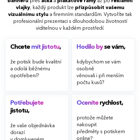
bannerů
přes
áčka
a
plakátové rámy
až po
reklamní
vlajky
, každý produkt lze
přizpůsobit vašemu
vizuálnímu stylu
a firemním standardům. Vytvoříte tak
profesionální prezentaci s dlouhodobou životností
viditelnou v každém prostředí.
Chcete
mít jistotu
,
Hodilo by
se vám,
že potisk bude kvalitní
kdybychom se vám
a odolá běžnému
osobně
opotřebení?
věnovali i při menším
počtu kusů?
Potřebujete
Oceníte
rychlost,
jistotu,
protože můžete
nakoupit
že vaše objednávka
předměty s potiskem
dorazí
online?
v domluveném