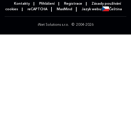
Kontakty
Přihlášení
Registrace
Zásady používání
cookies
reCAPTCHA
MaxMind
Jazyk webu:
Čeština
iNet Solutions s.r.o.
© 2004-2026