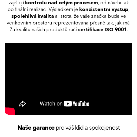
zajišťují
kontrolu nad celým procesem
, od návrhu až
po finální realizaci. Výsledkem je
konzistentní výstup
,
spolehlivá kvalita
a jistota, že vaše značka bude ve
venkovním prostoru reprezentována přesně tak, jak má.
Za kvalitu našich produktů ručí
certifikace ISO 9001
.
Naše garance
pro váš klid a spokojenost