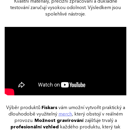
Kvalitní materiály, precizní zpracování a důkladné
testování zaručují vysokou odolnost. Výsledkem jsou
spolehlivé nástroje.
Výběr produktů
Fiskars
vám umožní vytvořit praktický a
dlouhodobě využitelný
merch
, který obstojí v reálném
provozu.
Možnost gravírování
zajišťuje trvalý a
profesionální vzhled
každého produktu, který tak