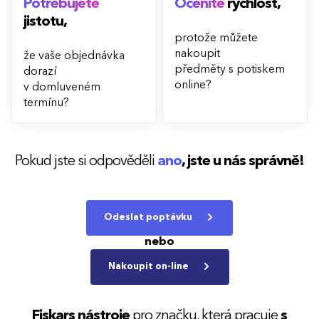
Potřebujete
Oceníte
rychlost,
jistotu,
protože můžete
nakoupit
že vaše objednávka
předměty s potiskem
dorazí
online?
v domluveném
termínu?
Pokud jste si odpověděli
ano
,
jste u nás správně!
Odeslat poptávku
nebo
Nakoupit on-line
Fiskars nástroje
pro značku, která pracuje
s