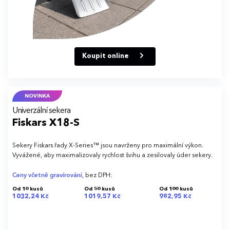
Koupit online
NOVINKA
Univerzální sekera
Fiskars X18-S
Sekery Fiskars řady X-Series™ jsou navrženy pro maximální výkon.
Vyvážené, aby maximalizovaly rychlost švihu a zesilovaly úder sekery.
Ceny včetně gravírování
, bez DPH:
Od 10 kusů
Od 50 kusů
Od 100 kusů
1032,24 Kč
1019,57 Kč
982,95 Kč