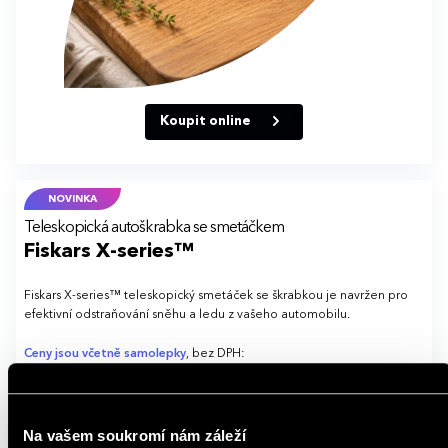
Koupit online
NOVINKA
Teleskopická autoškrabka se smetáčkem
Fiskars X-series™
Fiskars X-series™ teleskopický smetáček se škrabkou je navržen pro
efektivní odstraňování sněhu a ledu z vašeho automobilu.
Ceny jsou včetně samolepky
, bez DPH:
Od 10 kusů
Od 50 kusů
Od 100 kusů
649,94 Kč
537,75 Kč
506,22 Kč
Na vašem soukromí nám záleží