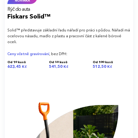
NOVINKA
Rýč do auta
Fiskars Solid™
Solid™ představuje základní řadu nářadí pro práci s půdou. Nářadí má
ocelovou násadu, madlo z plastu a pracovní část z kalené bórové
oceli.
Ceny včetně gravírování
, bez DPH:
Od 10 kusů
Od 50 kusů
Od 100 kusů
623,45 Kč
541,50 Kč
512,50 Kč