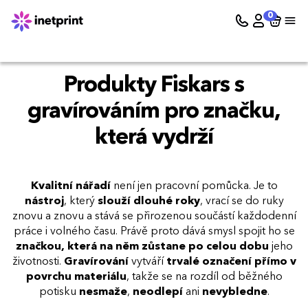
0
Produkty Fiskars s
gravírováním pro značku,
která vydrží
Kvalitní nářadí
není jen pracovní pomůcka. Je to
nástroj
, který
slouží dlouhé roky
, vrací se do ruky
znovu a znovu a stává se přirozenou součástí každodenní
práce i volného času. Právě proto dává smysl spojit ho se
značkou, která na něm zůstane po celou dobu
jeho
životnosti.
Gravírování
vytváří
trvalé označení přímo v
povrchu materiálu
, takže se na rozdíl od běžného
potisku
nesmaže
,
neodlepí
ani
nevybledne
.