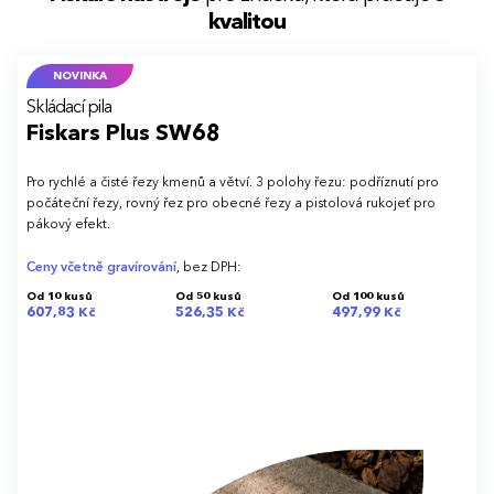
kvalitou
NOVINKA
Skládací pila
Fiskars Plus SW68
Pro rychlé a čisté řezy kmenů a větví. 3 polohy řezu: podříznutí pro
počáteční řezy, rovný řez pro obecné řezy a pistolová rukojeť pro
pákový efekt.
Ceny včetně gravírování
, bez DPH:
Od 10 kusů
Od 50 kusů
Od 100 kusů
607,83 Kč
526,35 Kč
497,99 Kč