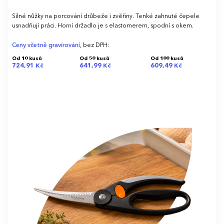
Silné nůžky na porcování drůbeže i zvěřiny. Tenké zahnuté čepele
usnadňují práci. Horní držadlo je s elastomerem, spodní s okem.
Ceny včetně gravírování
, bez DPH:
Od 10 kusů
Od 50 kusů
Od 100 kusů
724,91 Kč
641,99 Kč
609,49 Kč