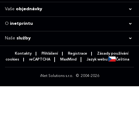
Vaše
objednávky
O
inetprintu
Naše
služby
Kontakty
Přihlášení
Registrace
Zásady používání
cookies
reCAPTCHA
MaxMind
Jazyk webu:
Čeština
iNet Solutions s.r.o.
© 2004-2026