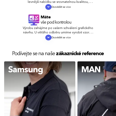
levnější nabídku se srovnatelnou kvalitou,
vyrovnáme nebo ještě snížíme cenu.
Dozvědět se více
Máte
vše pod kontrolou
Výrobu zahájíme po vašem schválení grafického
návrhu. U většího odběru umíme vyrobit vzorky,
abyste se mohli přesvědčit o kvalitě.
Dozvědět se více
Podívejte se na naše
zákaznické reference
Samsung
MAN