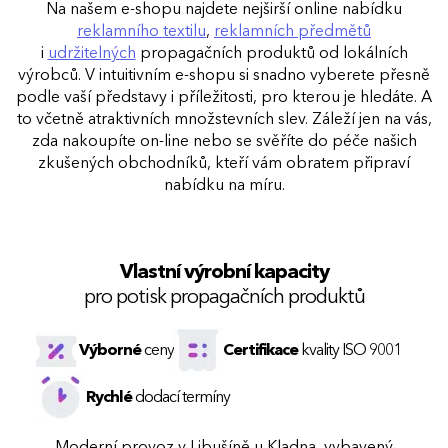
Na našem e-shopu najdete nejširší online
nabídku
reklamního textilu
,
reklamních předmětů
i
udržitelných
propagačních produktů od lokálních
výrobců. V intuitivním e-shopu si snadno vyberete přesně
podle vaší představy i příležitosti, pro kterou je hledáte. A
to včetně atraktivních množstevních slev. Záleží jen na vás,
zda nakoupíte on-line nebo se svěříte do péče našich
zkušených obchodníků, kteří vám obratem připraví
nabídku na míru.
Vlastní výrobní kapacity
pro potisk propagačních produktů
Výborné
ceny
Certifikace
kvality ISO 9001
Rychlé
dodací termíny
Moderní provoz v Libušíně u Kladna, vybavený