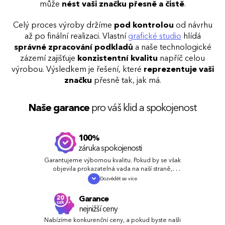
může
nést vaši značku přesně a čistě
.
Celý proces výroby držíme
pod kontrolou
od návrhu
až po finální realizaci. Vlastní
grafické studio
hlídá
správné zpracování podkladů
a naše technologické
zázemí zajišťuje
konzistentní kvalitu
napříč celou
výrobou. Výsledkem je řešení, které
reprezentuje vaši
značku
přesně tak, jak má.
Naše garance
pro váš klid a spokojenost
100%
záruka spokojenosti
Garantujeme výbornou kvalitu. Pokud by se však
objevila prokazatelná vada na naší straně,
zdarma a rychle chybu napravíme nebo vám
Dozvědět se více
vrátíme peníze.
Garance
nejnižší ceny
Nabízíme konkurenční ceny, a pokud byste našli