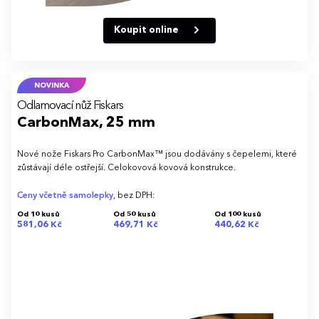
Koupit online
NOVINKA
Odlamovací nůž Fiskars
CarbonMax, 25 mm
Nové nože Fiskars Pro CarbonMax™ jsou dodávány s čepelemi, které
zůstávají déle ostřejší. Celokovová kovová konstrukce.
Ceny včetně samolepky
, bez DPH:
Od 10 kusů
Od 50 kusů
Od 100 kusů
581,06 Kč
469,71 Kč
440,62 Kč