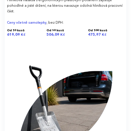
Hliníková násada s ergonomickým plastovým potahem zajišťuje
pohodlné a jisté držení, na kterou navazuje odolná hliníková pracovní
část.
Ceny včetně samolepky
, bez DPH:
Od 10 kusů
Od 50 kusů
Od 100 kusů
618,08 Kč
506,08 Kč
475,87 Kč