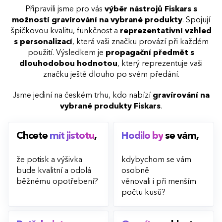
Připravili jsme pro vás
výběr nástrojů Fiskars s
možností gravírování na vybrané produkty
. Spojují
špičkovou kvalitu, funkčnost a
reprezentativní vzhled
s personalizací
, která vaši značku provází při každém
použití. Výsledkem je
propagační předmět s
dlouhodobou hodnotou
, který reprezentuje vaši
značku ještě dlouho po svém předání.
Jsme jediní na českém trhu, kdo nabízí
gravírování na
vybrané produkty Fiskars
.
Chcete
mít jistotu
,
Hodilo by
se vám,
že potisk a výšivka
kdybychom se vám
bude kvalitní a odolá
osobně
běžnému opotřebení?
věnovali i při menším
počtu kusů?