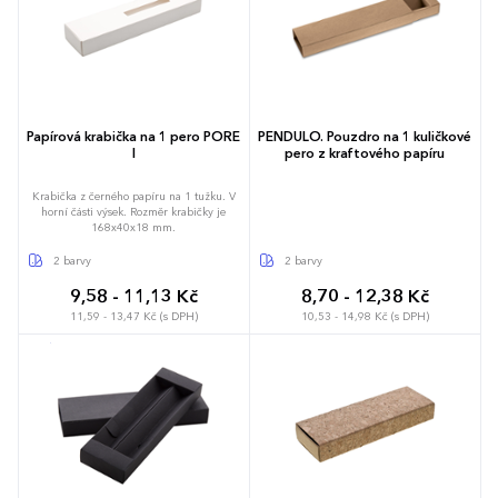
Papírová krabička na 1 pero PORE
PENDULO. Pouzdro na 1 kuličkové
I
pero z kraftového papíru
Krabička z černého papíru na 1 tužku. V
horní části výsek. Rozměr krabičky je
168x40x18 mm.
2 barvy
2 barvy
9,58 - 11,13 Kč
8,70 - 12,38 Kč
11,59 - 13,47 Kč (s DPH)
10,53 - 14,98 Kč (s DPH)