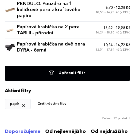
PENDULO. Pouzdro na 1
8,70 - 12,38 Kč
kuličkové pero z kraftového
10,53 - 14,98 Kč (s DPH)
papíru
Papírová krabička na 2 pera
13,42 - 15,58 Kč
TARI II - přírodní
16,24 - 18,85 Kč (s DPH)
Papírová krabička na dvě pera
10,34 - 14,72 Kč
DYRA - černá
12,51 - 17,81 Kč (s DPH)
Upřesnit filtr
Aktivní filtry
papír
Zrušit všechny filtry
Celkem 12 produktů
Doporučujeme
Od nejlevnějšího
Od nejdražšího