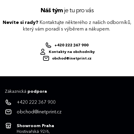
Náš tým
je tu pro vás
Nevíte si rady?
Kontaktujte některého z našich odborníků,
který vám poradí s výběrem a nákupem.
+420 222 367 900
Kontakty na obchodníky
obchod@inetprint.cz
Zákaznická
podpora
+420 222 367 900
obchod@inetprint.cz
Showroom Praha
Hostivařská 92/6,