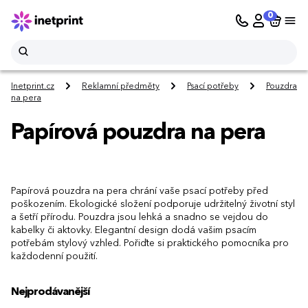
0
Inetprint.cz
Reklamní předměty
Psací potřeby
Pouzdra
na pera
Papírová pouzdra na pera
Papírová pouzdra na pera chrání vaše psací potřeby před
poškozením. Ekologické složení podporuje udržitelný životní styl
a šetří přírodu. Pouzdra jsou lehká a snadno se vejdou do
kabelky či aktovky. Elegantní design dodá vašim psacím
potřebám stylový vzhled. Pořiďte si praktického pomocníka pro
každodenní použití.
Nejprodávanější