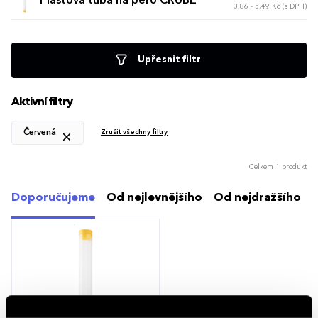
Plastová tuba na pero CRUBE
3,86 - 5,49 Kč (s DPH)
Upřesnit filtr
Aktivní filtry
Červená
Zrušit všechny filtry
Celkem 1 produkt
Doporučujeme
Od nejlevnějšího
Od nejdražšího