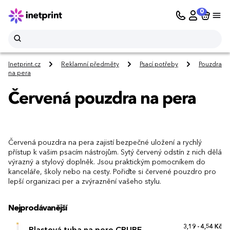
0
Inetprint.cz
Reklamní předměty
Psací potřeby
Pouzdra
na pera
Červená pouzdra na pera
Červená pouzdra na pera zajistí bezpečné uložení a rychlý
přístup k vašim psacím nástrojům. Sytý červený odstín z nich dělá
výrazný a stylový doplněk. Jsou praktickým pomocníkem do
kanceláře, školy nebo na cesty. Pořiďte si červené pouzdro pro
lepší organizaci per a zvýraznění vašeho stylu.
Nejprodávanější
3,19 - 4,54 Kč