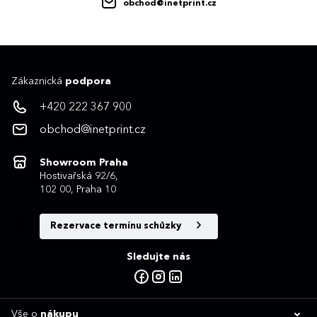
obchod@inetprint.cz
Zákaznická
podpora
+420 222 367 900
obchod@inetprint.cz
Showroom Praha
Hostivařská 92/6,
102 00, Praha 10
Rezervace termínu schůzky
Sledujte nás
Vše o
nákupu