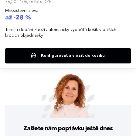
76,50 - 106,26 Kč
s DPH
Množstevní sleva
až -28 %
Termín dodání zboží automaticky vypočítá košík v dalších
krocích objednávky
Konfigurovat a vložit do košíku
Zašlete nám poptávku
ještě dnes