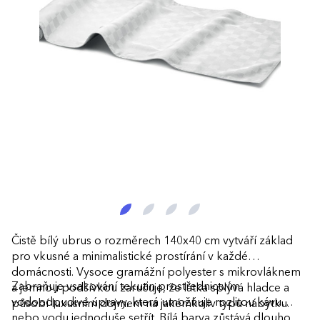
Čistě bílý ubrus o rozměrech 140x40 cm vytváří základ
pro vkusné a minimalistické prostírání v každé
domácnosti. Vysoce gramážní polyester s mikrovláknem
Zabraňuje vsakování tekutin prostřednictvím
a jemnou podšívkou zaručuje, že látka splývá hladce a
vodoodpudivé úpravy, která umožňuje rozlitou kávu
působí luxusním dojmem na jakémkoliv typu nábytku.
nebo vodu jednoduše setřít. Bílá barva zůstává dlouho