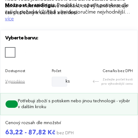
Možnost brandingu:
Produkt lze opatřit potiskem dle
zářivá a materiál odolává mačkání, což výrazně zkracuje
vašich požadavků. Rádi vám doporučíme nejvhodnější
čas potřebný k údržbě a žehlení.
technologii potisku s ohledem na design i váš rozpočet.
více
Vyberte barvu:
Dostupnost
Počet
Cena/ks bez DPH
Zadejte počet kusů
ks
Vyprodáno
pro výhodnější cenu
Potřebuji zboží s potiskem nebo jinou technologii - výběr
v dalším kroku
Cenový rozsah dle množství
63,22 - 87,82 Kč
bez DPH