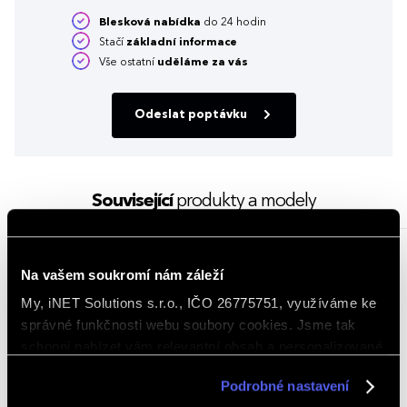
Blesková nabídka
do 24 hodin
Stačí
základní informace
Vše ostatní
uděláme za vás
Odeslat poptávku
Související
produkty a modely
NOVINKA
Na vašem soukromí nám záleží
My, iNET Solutions s.r.o., IČO 26775751, využíváme ke
správné funkčnosti webu soubory cookies. Jsme tak
schopni nabízet vám relevantní obsah a personalizované
nabídky nejen na webu, ale i na sociálních sítích a
Podrobné nastavení
v reklamní síti na ostatních webech. Kliknutím na tlačítko
DYNAMIC BACKPACK II. Batoh 2 v 1:
Šňůrkový batoh AGLOW z RPET