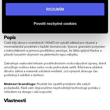
„ROZUMÍM“ souhlasíte s používáním cookies. Pro více
batoh + chladicí taška - modrá
materiálu AWARE™, kolekce
Impact
informací navštivte naši stránku
zásadách ochrany
ROZUMÍM
5 barev
osobních údajů
.
1 201,92 - 1 704,55 Kč
38,85 - 53,97 Kč
Povolit nezbytné cookies
1 454,32 - 2 062,51 Kč (s DPH)
47,01 - 65,30 Kč (s DPH)
Popis
Čistě bílý ubrus o rozměrech 140x40 cm vytváří základ pro vkusné a
minimalistické prostírání v každé domácnosti. Vysoce gramážní polyester
s mikrovláknem a jemnou podšívkou zaručuje, že látka splývá hladce a
působí luxusním dojmem na jakémkoliv typu nábytku.
Zabraňuje vsakování tekutin prostřednictvím vodoodpudivé úpravy, která
umožňuje rozlitou kávu nebo vodu jednoduše setřít. Bílá barva zůstává
dlouho zářivá a materiál odolává mačkání, což výrazně zkracuje čas
potřebný k údržbě a žehlení.
Možnost brandingu:
Produkt lze opatřit potiskem dle vašich
požadavků. Rádi vám doporučíme nejvhodnější technologii potisku s
ohledem na design i váš rozpočet.
Vlastnosti