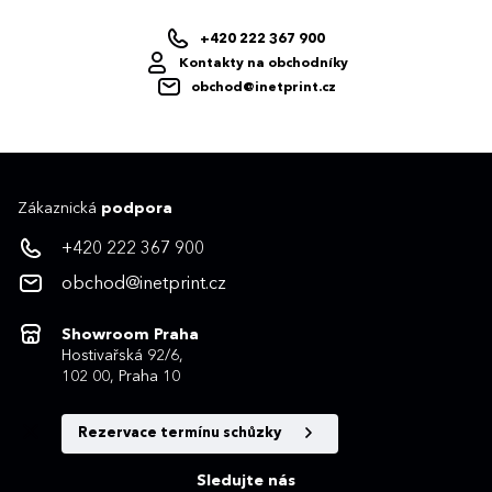
+420 222 367 900
Kontakty na obchodníky
obchod@inetprint.cz
Zákaznická
podpora
+420 222 367 900
obchod@inetprint.cz
Showroom Praha
Hostivařská 92/6,
102 00, Praha 10
Rezervace termínu schůzky
Sledujte nás