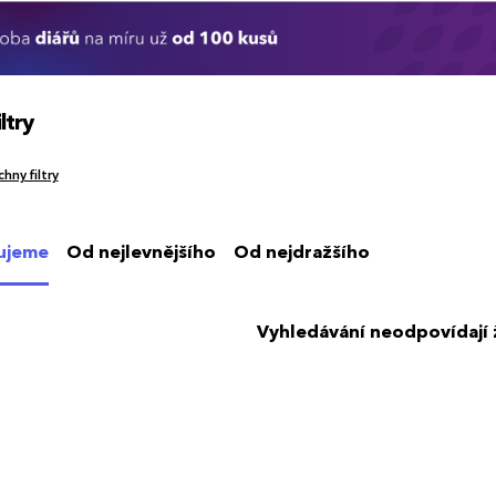
ltry
hny filtry
ujeme
Od nejlevnějšího
Od nejdražšího
Vyhledávání neodpovídají