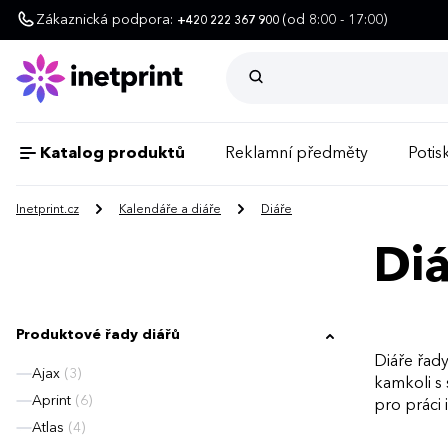
Zákaznická podpora:
(od 8:00 - 17:00)
+420 222 367 900
Katalog produktů
Reklamní předměty
Potisk
Inetprint.cz
Kalendáře a diáře
Diáře
Diá
Produktové řady diářů
Diáře řady
Ajax
(3)
kamkoli s 
Aprint
(6)
pro práci 
Atlas
(4)