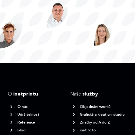
O
inetprintu
Naše
služby
O nás
Objednání vzorků
Udržitelnost
Grafické a kreativní studio
Reference
Značky od A do Z
Blog
inet foto