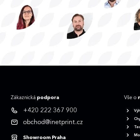
Zákaznická
podpora
Vše o
+420 222 367 900
Vý
Chy
obchod@inetprint.cz
Tec
Mož
Showroom Praha