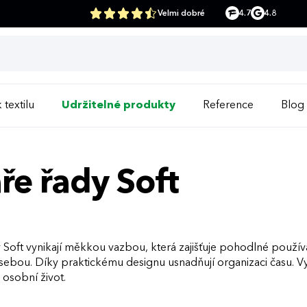
Velmi dobré
4.7
4.8
 textilu
Udržitelné produkty
Reference
Blog
ře řady Soft
 Soft vynikají měkkou vazbou, která zajišťuje pohodlné použív
sebou. Díky praktickému designu usnadňují organizaci času. Vybe
i osobní život.