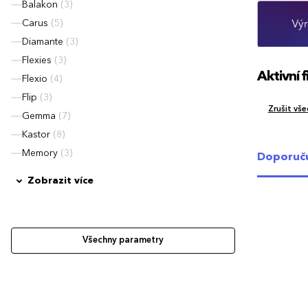
Balakon
(3)
Carus
(5)
Diamante
(3)
Flexies
(3)
Aktivní fi
Flexio
(4)
Flip
(3)
Zrušit všec
Gemma
(7)
Kastor
(8)
Memory
(3)
Doporuč
Zobrazit více
Všechny parametry