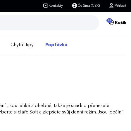
Kontakty
Čeština (CZK)
Přihlásit
0
Košík
Chytré tipy
Poptávka
ání. Jsou lehké a ohebné, takže je snadno přenesete
rte si diáře Soft a zlepšete svůj denní režim. Jsou ideální