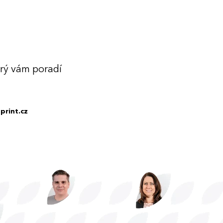
erý vám poradí
print.cz