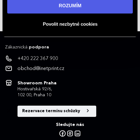
informací navštivte naši stránku
zásadách ochrany
ROZUMÍM
Kontakty na obchodníky
osobních údajů
.
obchod@inetprint.cz
Povolit nezbytné cookies
Zákaznická
podpora
+420 222 367 900
obchod@inetprint.cz
Showroom Praha
Hostivařská 92/6,
102 00, Praha 10
Rezervace termínu schůzky
Sledujte nás