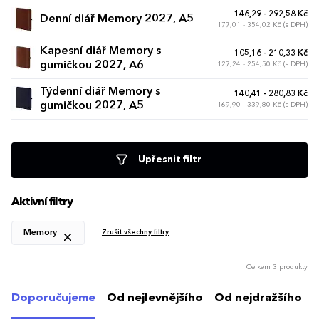
146,29 - 292,58 Kč
Denní diář Memory 2027, A5
177,01 - 354,02 Kč (s DPH)
Kapesní diář Memory s
105,16 - 210,33 Kč
gumičkou 2027, A6
127,24 - 254,50 Kč (s DPH)
Týdenní diář Memory s
140,41 - 280,83 Kč
gumičkou 2027, A5
169,90 - 339,80 Kč (s DPH)
Upřesnit filtr
Aktivní filtry
Memory
Zrušit všechny filtry
Celkem 3 produkty
Doporučujeme
Od nejlevnějšího
Od nejdražšího