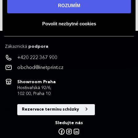
informací navštivte naši stránku
zásadách ochrany
ROZUMÍM
Kontakty na obchodníky
osobních údajů
.
obchod@inetprint.cz
Povolit nezbytné cookies
Zákaznická
podpora
+420 222 367 900
obchod@inetprint.cz
Showroom Praha
Hostivařská 92/6,
102 00, Praha 10
Rezervace termínu schůzky
Sledujte nás