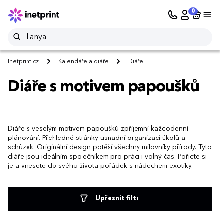
0
Inetprint.cz
Kalendáře a diáře
Diáře
Diáře s motivem papoušků
Diáře s veselým motivem papoušků zpříjemní každodenní
plánování. Přehledné stránky usnadní organizaci úkolů a
schůzek. Originální design potěší všechny milovníky přírody. Tyto
diáře jsou ideálním společníkem pro práci i volný čas. Pořiďte si
je a vnesete do svého života pořádek s nádechem exotiky.
Upřesnit filtr