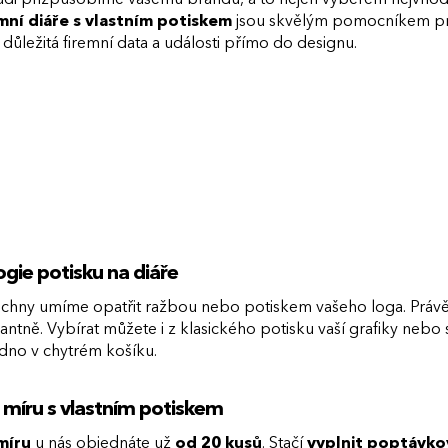
mní diáře s vlastním potiskem
jsou skvělým pomocníkem pro
 důležitá firemní data a události přímo do designu.
gie potisku na diáře
chny umíme opatřit ražbou nebo potiskem vašeho loga. Práv
antně. Vybírat můžete i z klasického potisku vaší grafiky ne
nadno v chytrém košíku.
 míru s vlastním potiskem
míru
u nás objednáte už
od 20 kusů
. Stačí
vyplnit poptávko