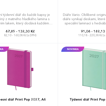
í týdenní diář do každé kapsy je
Diáře Vario. Oblíbené origi
ěný z matného hladkého lamina s
diáře vynikají deskami, kter
lním lakem, který dodává každému
speciální laminací s hedvá
diáři šmrnc.
díky které jsou velmi příje
67,85 - 132,30 Kč
91,06 - 182,13
Doporučujeme tamponový 
82,10 - 160,08 Kč (s DPH)
110,18 - 220,38 Kč (s
obsahuje: osobní údaje, plá
(měsíční přehled), plánova
telefonní předvolby, státní 
Slovenské republiky, mezin
KA
NOVINKA
roční výhled, týdenní layout
Evropy a České a Slovens
esní diář Print Pop 2027, A6
Týdenní diář Print Po