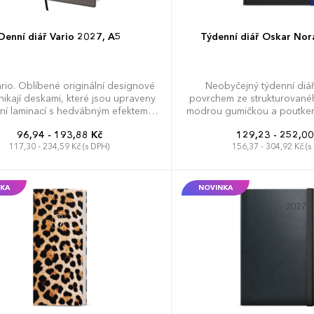
Denní diář Vario 2027, A5
Týdenní diář Oskar Nor
ario. Oblíbené originální designové
Neobyčejný týdenní diá
nikají deskami, které jsou upraveny
povrchem ze strukturovanéh
lní laminací s hedvábným efektem,
modrou gumičkou a poutkem
teré jsou velmi příjemné na dotek.
ve formátu A5, má velký 
96,94 - 193,88 Kč
129,23 - 252,00
ručujeme tamponový tisk. Diář
poznámky a pláno
117,30 - 234,59 Kč (s DPH)
156,37 - 304,92 Kč (s
: osobní údaje, plánovač dovolené
ční přehled), plánovací kalendář,
ní předvolby, státní svátky České a
ké republiky, mezinárodní svátky,
KA
NOVINKA
ýhled, denní layout, adresář, mapa
y a České a Slovenské republiky