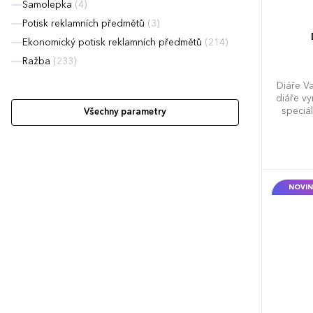
Samolepka
(4)
Potisk reklamních předmětů
(3)
Ekonomický potisk reklamních předmětů
(214)
Ražba
(233)
Diáře V
diáře vy
speciá
Všechny parametry
díky k
Dopo
obsahuje
(měsí
telefon
Slovens
NOVIN
roční v
Evrop