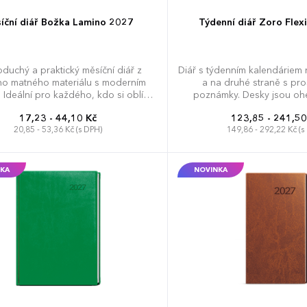
íční diář Božka Lamino 2027
Týdenní diář Zoro Flex
duchý a praktický měsíční diář z
Diář s týdenním kalendáriem 
o matného materiálu s moderním
a na druhé straně s pr
 Ideální pro každého, kdo si oblíbil
poznámky. Desky jsou ohe
měkkou šitou vazbu.
moderní ražbu, kulaté roh
17,23 - 44,10 Kč
123,85 - 241,50
20,85 - 53,36 Kč (s DPH)
149,86 - 292,22 Kč (s
KA
NOVINKA