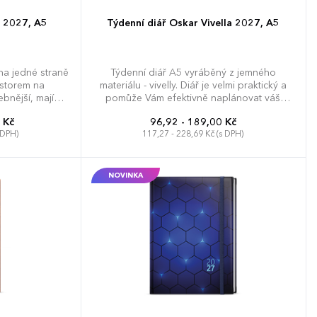
i 2027, A5
Týdenní diář Oskar Vivella 2027, A5
na jedné straně
Týdenní diář A5 vyráběný z jemného
ostorem na
materiálu - vivelly. Diář je velmi praktický a
bnější, mají
pomůže Vám efektivně naplánovat váš
y a gumičku.
týden.
 Kč
96,92 - 189,00 Kč
 DPH)
117,27 - 228,69 Kč (s DPH)
NOVINKA