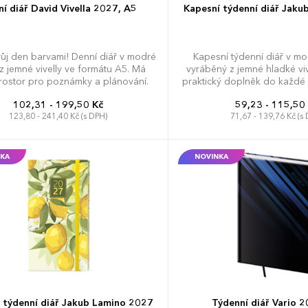
í diář David Vivella 2027, A5
Kapesní týdenní diář Jakub
vůj den barvami! Denní diář v modré
Kapesní týdenní diář v mo
z jemné vivelly ve formátu A5. Má
vyráběný z jemné hladké viv
prostor pro poznámky a plánování.
praktický doplněk do každé 
velký prostor pro poznámky
102,31 - 199,50 Kč
59,23 - 115,50
123,80 - 241,40 Kč (s DPH)
71,67 - 139,76 Kč (s
KA
NOVINKA
 týdenní diář Jakub Lamino 2027
Týdenní diář Vario 