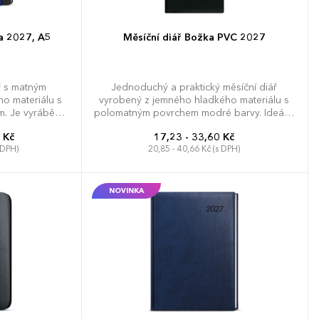
a 2027, A5
Měsíční diář Božka PVC 2027
ř s matným
Jednoduchý a praktický měsíční diář
o materiálu s
vyrobený z jemného hladkého materiálu s
. Je vyráběný
polomatným povrchem modré barvy. Ideální
prostor pro
pro každého, kdo si oblíbil měkkou šitou
 Kč
17,23 - 33,60 Kč
vání.
vazbu.
 DPH)
20,85 - 40,66 Kč (s DPH)
NOVINKA