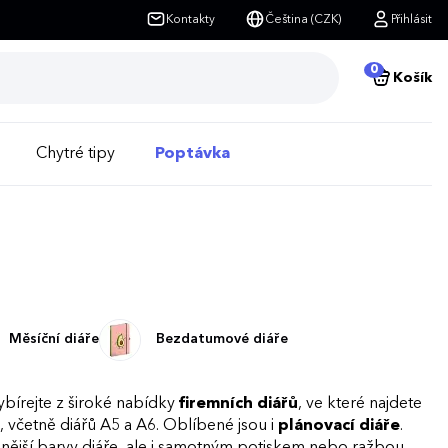
Kontakty
Čeština (CZK)
Přihlásit
0
Košík
Chytré tipy
Poptávka
Měsíční diáře
Bezdatumové diáře
ybírejte z široké nabídky
firemních diářů
, ve které najdete
 včetně diářů A5 a A6. Oblíbené jsou i
plánovací diáře
.
ější barvy diáře, ale i samotným potiskem nebo ražbou