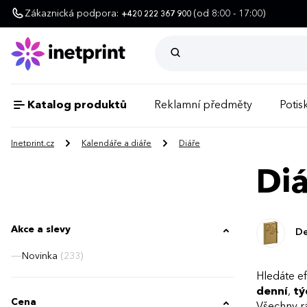
Zákaznická podpora:
(od 8:00 - 17:00)
+420 222 367 900
Katalog produktů
Reklamní předměty
Potisk
Inetprint.cz
Kalendáře a diáře
Diáře
Di
Akce a slevy
De
Novinka
(233)
Hledáte ef
denní
,
tý
Cena
Všechny r