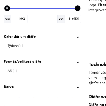
loga.
Fire
integrovat
OD:
DO:
Kalendárium diáře
Týdenní
(1)
Formát/velikost diáře
Technolo
A5
(1)
Téměř vše
velmi eleg
zjistíte s
Barva
Diáře na
Diáře na 