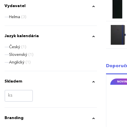
Vydavatel
Helma
(3)
Jazyk kalendária
Český
(1)
Slovenský
(1)
Anglický
(1)
Doporuč
Skladem
NOVIN
Branding