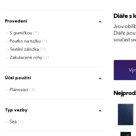
Diáře s
Provedení
Jsou oblí
S gumičkou
(1)
Diáře jsou
součást u
Poutko na tužku
(1)
Textilní záložka
(1)
Zakulacené rohy
(1)
Účel použití
Plánovací
(3)
Nejprod
Typ vazby
Šitá
(1)