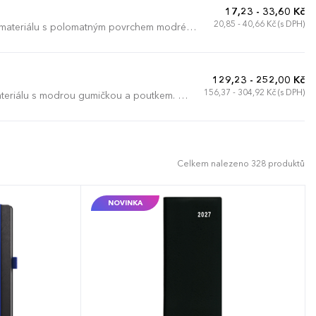
17,23 - 33,60 Kč
20,85 - 40,66 Kč (s DPH)
 materiálu s polomatným povrchem modré
129,23 - 252,00 Kč
156,37 - 304,92 Kč (s DPH)
teriálu s modrou gumičkou a poutkem. Je
í.
Celkem nalezeno 328 produktů
NOVINKA