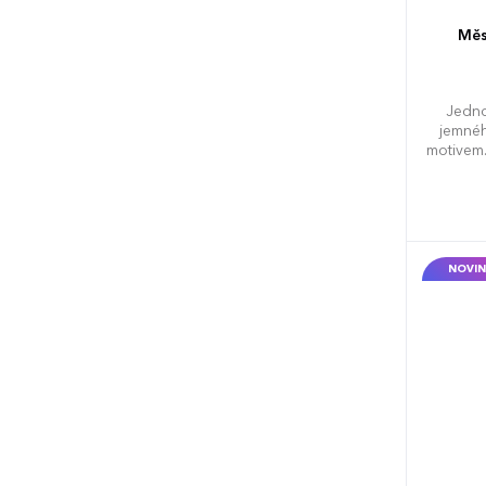
Měs
Jedno
jemnéh
motivem.
NOVIN