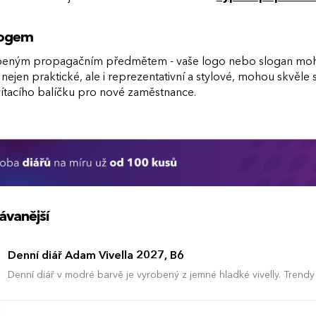
 logem
beným propagačním předmětem - vaše logo nebo slogan mohou 
 nejen praktické, ale i reprezentativní a stylové, mohou skvěle
vítacího balíčku pro nové zaměstnance.
ávanější
Denní diář Adam Vivella 2027, B6
Denní diář v modré barvě je vyrobený z jemné hladké vivelly. Trendy
má velký prostor pro poznámky a plánování.