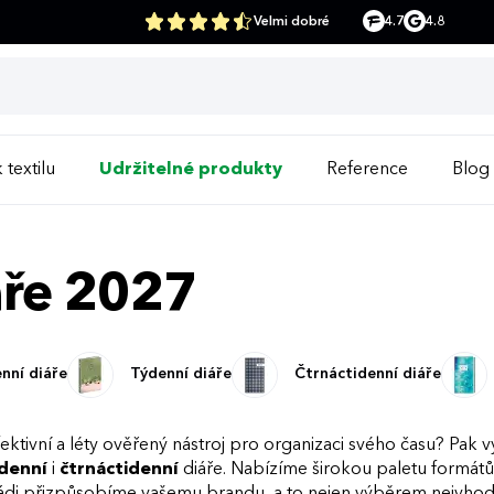
Velmi dobré
4.7
4.8
 textilu
Udržitelné produkty
Reference
Blog
áře 2027
nní diáře
Týdenní diáře
Čtrnáctidenní diáře
ektivní a léty ověřený nástroj pro organizaci svého času? Pak v
denní
i
čtrnáctidenní
diáře. Nabízíme širokou paletu formátů,
ádi přizpůsobíme vašemu brandu, a to nejen výběrem nejvhodn