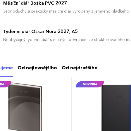
Měsíční diář Božka PVC 2027
Jednoduchý a praktický měsíční diář vyrobený z jemného hladkého
barvy. Ideální pro každého, kdo si oblíbil měkkou šitou vazbu.
Týdenní diář Oskar Nora 2027, A5
Neobyčejný týdenní diář s matným povrchem ze strukturovaného ma
vyráběný ve formátu A5, má velký prostor pro poznámky a plánován
ujeme
Od nejlevnějšího
Od nejdražšího
KA
NOVINKA