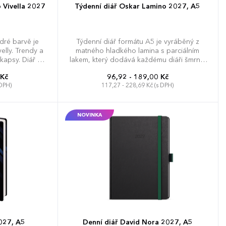
 Vivella 2027
Týdenní diář Oskar Lamino 2027, A5
dré barvě je
Týdenní diář formátu A5 je vyráběný z
elly. Trendy a
matného hladkého lamina s parciálním
kapsy. Diář má
lakem, který dodává každému diáři šmrnc.
 a plánování.
Jedná se nejen o skvělý doplněk, ale také si
 Kč
96,92 - 189,00 Kč
budete moci efektivněji plánovat váš čas.
 DPH)
117,27 - 228,69 Kč (s DPH)
NOVINKA
2027, A5
Denní diář David Nora 2027, A5