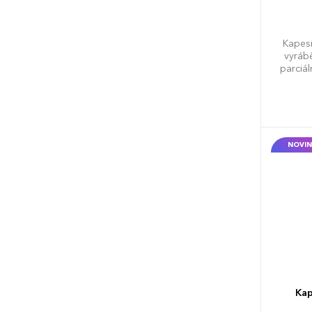
Kapesn
vyráb
parciá
NOVIN
Kap