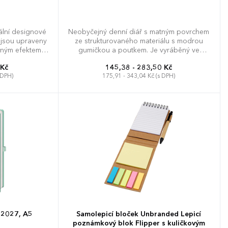
nální designové
Neobyčejný denní diář s matným povrchem
é jsou upraveny
ze strukturovaného materiálu s modrou
bným efektem,
gumičkou a poutkem. Je vyráběný ve
mné na dotek.
formátu A5, má velký prostor pro poznámky
 Kč
145,38 - 283,50 Kč
tisk. Diář
a plánování.
 DPH)
175,91 - 343,04 Kč (s DPH)
novač dovolené
cí kalendář,
svátky České a
árodní svátky,
, adresář, mapa
ké republiky
p 2027, A5
Samolepicí bloček Unbranded Lepicí
poznámkový blok Flipper s kuličkovým