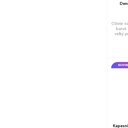
Denn
Oživte s
barvě 
velký 
NOVIN
Kapesní